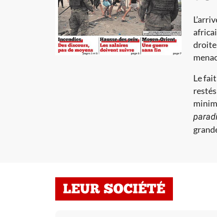
L’arri
africa
droite
menac
Le fai
restés
minimu
paradi
grande
LEUR SOCIÉTÉ