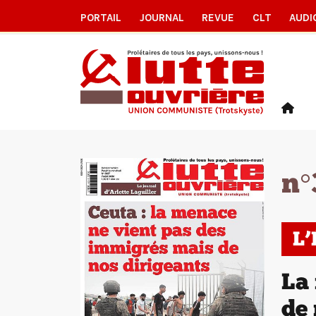
PORTAIL
JOURNAL
REVUE
CLT
AUDI
n°
L
La 
de 