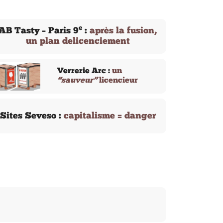
e
AB Tasty – Paris 9
:
après la fusion,
un plan delicenciement
Verrerie Arc :
un
“sauveur”
licencieur
Sites Seveso :
capitalisme = danger