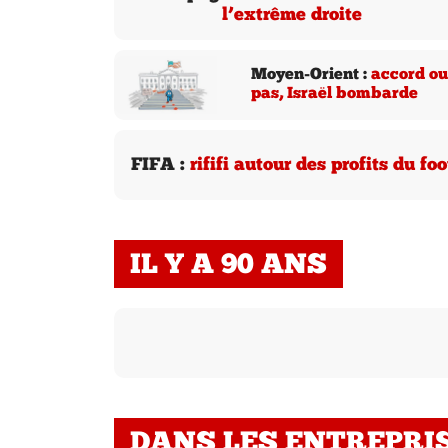
l’extrême droite
Moyen-Orient :
accord ou
pas, Israël bombarde
FIFA :
rififi autour des profits du foo
IL Y A 90 ANS
DANS LES ENTREPRI