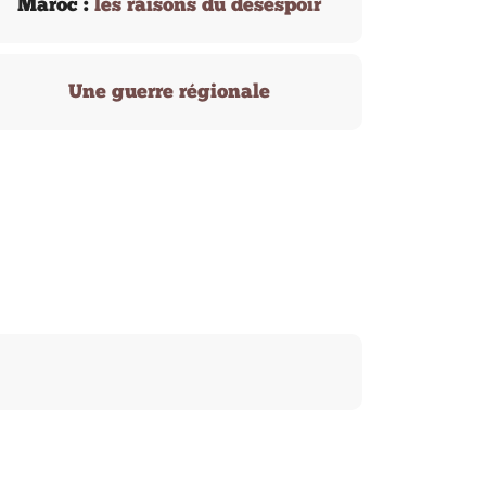
Maroc :
les raisons du désespoir
Une guerre régionale