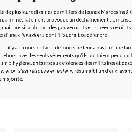
vée de plusieurs dizaines de milliers de jeunes Marocains à
in, a immédiatement provoqué un déchaînement de mensong
, mais aussi la plupart des gouvernants européens rejoints
e d’une
dont il faudrait se défendre.
« invasion »
t qu’il y a eu une centaine de morts ne leur a pas tiré une la
 dehors, avec les seuls vêtements qu’ils portaient pendant l
m d’hygiène, en butte aux violences des militaires et de c
, résumait l’un d’eux, avan
s, et on s’est retrouvé en enfer »
 majorité.