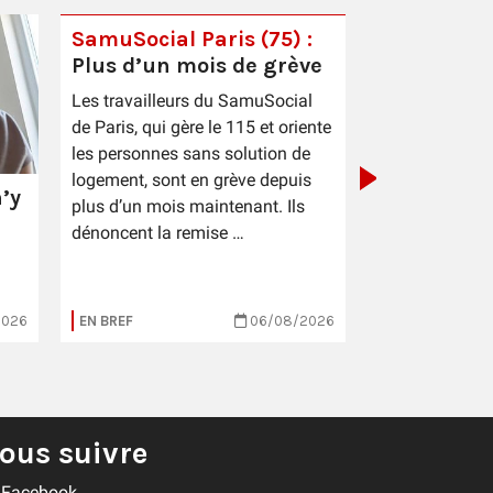
SamuSocial Paris (75) :
Plus d’un mois de grève
PIC Cestas 
Les travailleurs du SamuSocial
sauce patr
de Paris, qui gère le 115 et oriente
les personnes sans solution de
logement, sont en grève depuis
’y
plus d’un mois maintenant. Ils
dénoncent la remise …
2026
EN BREF
06/08/2026
EN BREF
ous suivre
Facebook