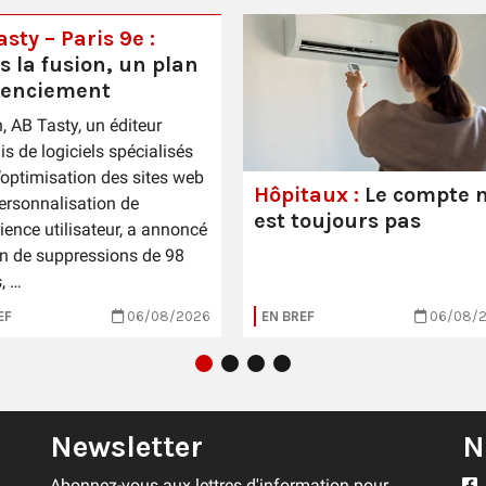
sty – Paris 9e :
s la fusion, un plan
cenciement
n, AB Tasty, un éditeur
is de logiciels spécialisés
’optimisation des sites web
Hôpitaux :
Le compte n
personnalisation de
est toujours pas
rience utilisateur, a annoncé
n de suppressions de 98
, …
EF
06/08/2026
EN BREF
06/08/
Newsletter
N
Abonnez-vous aux lettres d'information pour