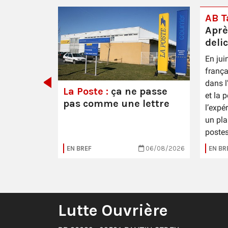
AB Ta
Aprè
deli
En jui
 Épernay
frança
dans l
La Poste :
ça ne passe
et la 
pas comme une lettre
l’expé
un pla
postes
16/07/2026
EN BREF
06/08/2026
EN BR
Lutte Ouvrière