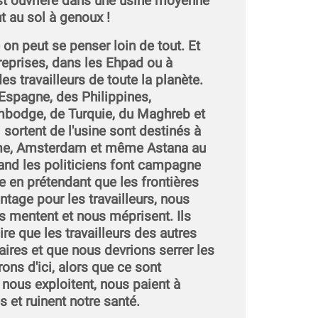
st ouvrière dans une usine moyenne
t au sol à genoux !
e on peut se penser loin de tout. Et
reprises, dans les Ehpad ou à
des travailleurs de toute la planète.
d'Espagne, des Philippines,
mbodge, de Turquie, du Maghreb et
i sortent de l'usine sont destinés à
ome, Amsterdam et même Astana au
and les politiciens font campagne
e en prétendant que les frontières
ntage pour les travailleurs, nous
ls mentent et nous méprisent. Ils
ire que les travailleurs des autres
ires et que nous devrions serrer les
rons d'ici, alors que ce sont
 nous exploitent, nous paient à
 et ruinent notre santé.