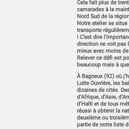
Cela fait plus de tren
camarades à la maint
Nord Sud de la région
Notre atelier se situ
transporte régulièrem
! C’est dire l’importa
direction ne voit pas l
mieux avec moins de b
Relever ce défi est po
beaucoup mais à quel
À Bagneux (92) où j’ha
Lutte Ouvrière, les ba
dizaines de cités. Des
d’Afrique, d’Asie, d’A
d’Haïti et de tous mé
réussi à obtenir la na
deuxième ou troisième
partie de notre liste 