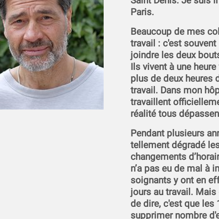
Saint Denis. Je suis in
Paris.
Beaucoup de mes collè
travail : c'est souvent
joindre les deux bouts
Ils vivent à une heure 
plus de deux heures 
travail. Dans mon hôp
travaillent officielle
réalité tous dépassent
Pendant plusieurs ann
tellement dégradé les 
changements d’horaire
n’a pas eu de mal à i
soignants y ont en e
jours au travail. Mais
de dire, c'est que les
supprimer nombre d'e