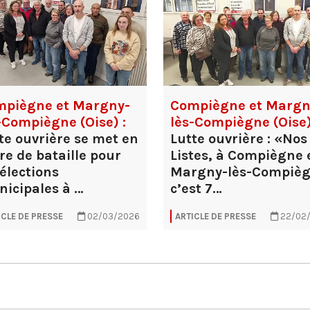
mpiègne et Margny-
Compiègne et Margn
-Compiègne (Oise) :
lès-Compiègne (Oise)
te ouvrière se met en
Lutte ouvrière : «Nos
re de bataille pour
Listes, à Compiègne 
 élections
Margny-lès-Compièg
icipales à …
c’est 7…
ICLE DE PRESSE
02/03/2026
ARTICLE DE PRESSE
22/02