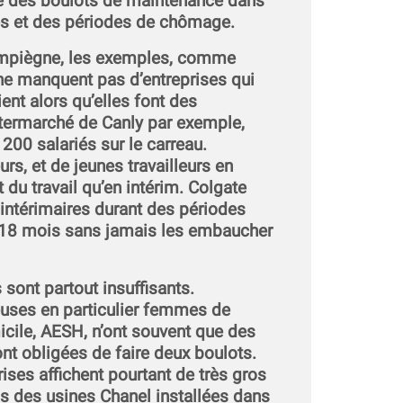
iné des boulots de maintenance dans
ses et des périodes de chômage.
ompiègne, les exemples, comme
 ne manquent pas d’entreprises qui
ent alors qu’elles font des
ntermarché de Canly par exemple,
 200 salariés sur le carreau.
rs, et de jeunes travailleurs en
t du travail qu’en intérim. Colgate
s intérimaires durant des périodes
à 18 mois sans jamais les embaucher
s sont partout insuffisants.
euses en particulier femmes de
cile, AESH, n’ont souvent que des
ont obligées de faire deux boulots.
ises affichent pourtant de très gros
s des usines Chanel installées dans