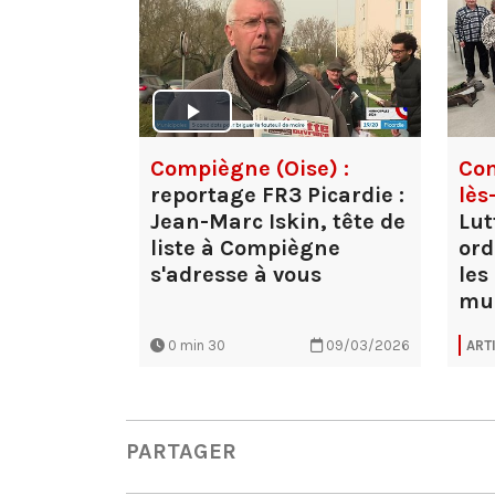
Compiègne (Oise) :
Co
reportage FR3 Picardie :
lès
Jean-Marc Iskin, tête de
Lut
liste à Compiègne
ord
s'adresse à vous
les
mun
0 min 30
09/03/2026
ART
PARTAGER