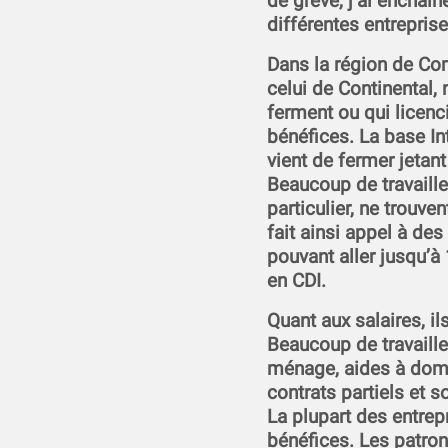
de grève, j’ai encha
différentes entrepri
Dans la région de C
celui de Continental,
ferment ou qui licenci
bénéfices. La base I
vient de fermer jetant
Beaucoup de travailleu
particulier, ne trouven
fait ainsi appel à de
pouvant aller jusqu’
en CDI.
Quant aux salaires, il
Beaucoup de travaill
ménage, aides à domi
contrats partiels et s
La plupart des entrepr
bénéfices. Les patron