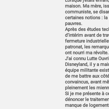
Lorsque j'étais enfant
maison. Ma mère, issu
communiste, se disan
certaines notions : la
pauvres.
Après des études tech
d’intérim avant de tra
fermeture industrielle.
patronat, les remarqu
ont nourri ma révolte.
J’ai connu Lutte Ouvr
Disneyland, il y a mai
équipe militante exist
de me battre aux côt
convaincus, avant mê
pleinement les mienn
Si je me présente à c
dénoncer le traitement
manque de logements 