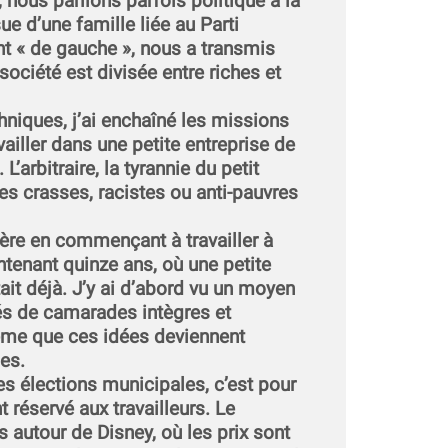
, nous parlions parfois politique à la
e d’une famille liée au Parti
t « de gauche », nous a transmis
 société est divisée entre riches et
niques, j’ai enchaîné les missions
vailler dans une petite entreprise de
 L’arbitraire, la tyrannie du petit
es crasses, racistes ou anti-pauvres
ière en commençant à travailler à
ntenant quinze ans, où une petite
ait déjà. J’y ai d’abord vu un moyen
és de camarades intègres et
me que ces idées deviennent
es.
es élections municipales, c’est pour
 réservé aux travailleurs. Le
autour de Disney, où les prix sont