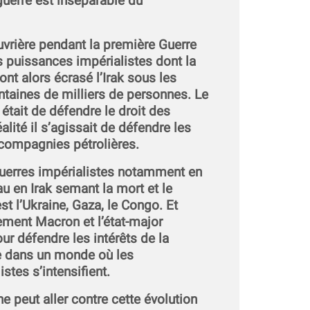
uerre est inséparable du
ouvrière pendant la première Guerre
 puissances impérialistes dont la
nt alors écrasé l’Irak sous les
taines de milliers de personnes. Le
était de défendre le droit des
alité il s’agissait de défendre les
 compagnies pétrolières.
guerres impérialistes notamment en
u en Irak semant la mort et le
st l’Ukraine, Gaza, le Congo. Et
ment Macron et l’état-major
ur défendre les intérêts de la
e dans un monde où les
stes s’intensifient.
e peut aller contre cette évolution