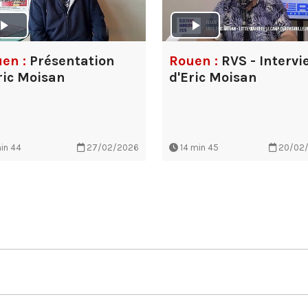
en :
Présentation
Rouen :
RVS - Intervi
ric Moisan
d'Eric Moisan
in 44
27/02/2026
14 min 45
20/02