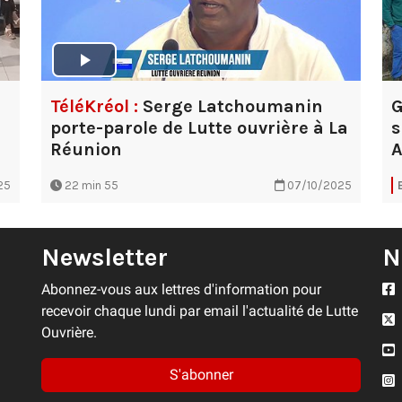
TéléKréol :
Serge Latchoumanin
G
porte-parole de Lutte ouvrière à La
s
Réunion
A
25
22 min 55
07/10/2025
Newsletter
N
Abonnez-vous aux lettres d'information pour
recevoir chaque lundi par email l'actualité de Lutte
Ouvrière.
S'abonner