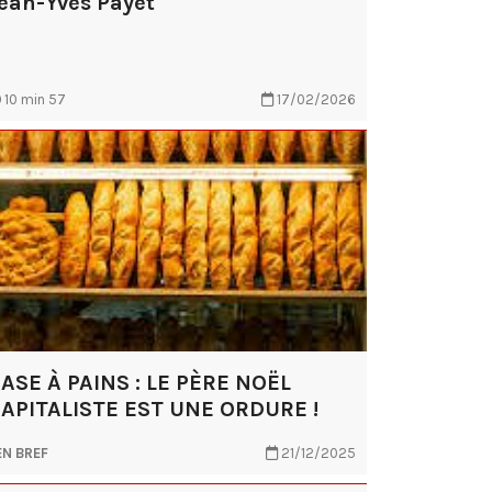
ean-Yves Payet
10 min 57
17/02/2026
ASE À PAINS : LE PÈRE NOËL
APITALISTE EST UNE ORDURE !
EN BREF
21/12/2025