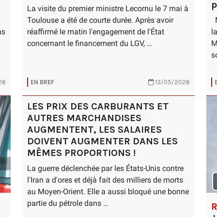
p
La visite du premier ministre Lecornu le 7 mai à
Toulouse a été de courte durée. Après avoir
M
ns
réaffirmé le matin l'engagement de l'État
l
concernant le financement du LGV, …
M
s
26
EN BREF
13/05/2026
LES PRIX DES CARBURANTS ET
AUTRES MARCHANDISES
AUGMENTENT, LES SALAIRES
DOIVENT AUGMENTER DANS LES
MÊMES PROPORTIONS !
La guerre déclenchée par les États-Unis contre
l'Iran a d'ores et déjà fait des milliers de morts
au Moyen-Orient. Elle a aussi bloqué une bonne
partie du pétrole dans …
R