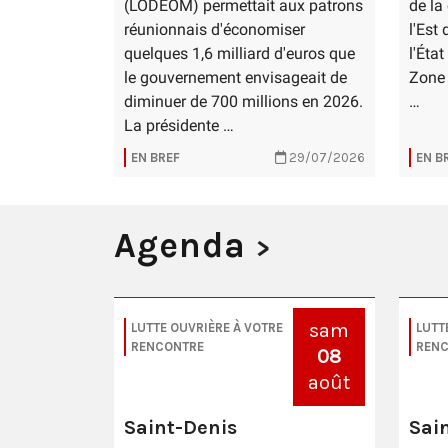
(LODEOM) permettait aux patrons
de la
réunionnais d'économiser
l'Est
quelques 1,6 milliard d'euros que
l'État
le gouvernement envisageait de
Zone 
diminuer de 700 millions en 2026.
…
La présidente …
EN BREF
29/07/2026
EN B
Agenda
>
sam
LUTTE OUVRIÈRE À VOTRE
LUTT
RENCONTRE
REN
08
août
Saint-Denis
Sai