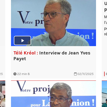
U
p
M
l
p
r
Télé Kréol :
Interview de Jean Yves
Payet
25
22 min 8
02/11/2025