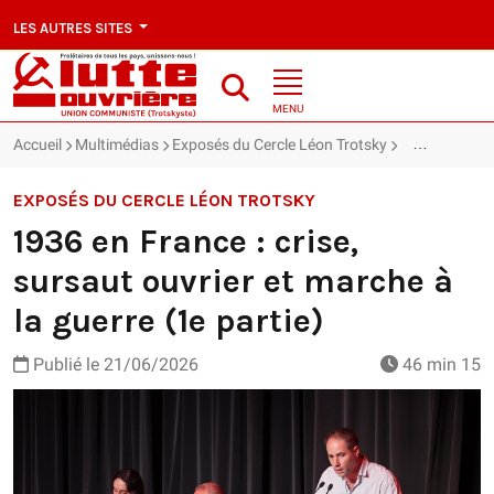
LES AUTRES SITES
MENU
Accueil
Multimédias
Exposés du Cercle Léon Trotsky
1936 en France
EXPOSÉS DU CERCLE LÉON TROTSKY
1936 en France : crise,
sursaut ouvrier et marche à
la guerre (1e partie)
Publié le
21/06/2026
46 min 15