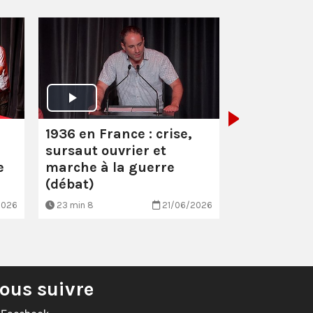
1936 en Fra
sursaut ou
marche à l
(introduct
1936 en France : crise,
sursaut ouvrier et
e
marche à la guerre
(débat)
2026
23 min 8
21/06/2026
3 min 2
ous suivre