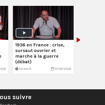
1936 en Fra
sursaut ou
marche à l
(introduct
1936 en France : crise,
sursaut ouvrier et
e
marche à la guerre
(débat)
2026
23 min 8
21/06/2026
3 min 2
ous suivre