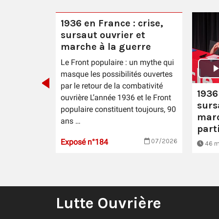
1936 en France : crise,
sursaut ouvrier et
marche à la guerre
 crise,
Le Front populaire : un mythe qui
et
masque les possibilités ouvertes
rre
par le retour de la combativité
1936
ouvrière L’année 1936 et le Front
surs
populaire constituent toujours, 90
marc
ans …
part
Exposé n°184
07/2026
21/06/2026
46 m
Lutte Ouvrière