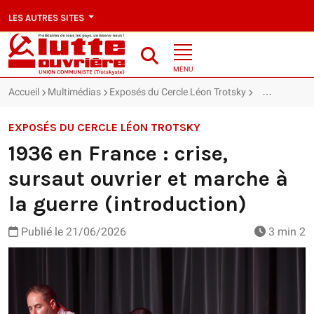
LES AUTRES SITES
MENU
Accueil
Multimédias
Exposés du Cercle Léon Trotsky
1936 en France
EXPOSÉS DU CERCLE LÉON TROTSKY
1936 en France : crise,
sursaut ouvrier et marche à
la guerre (introduction)
Publié le
21/06/2026
3 min 2