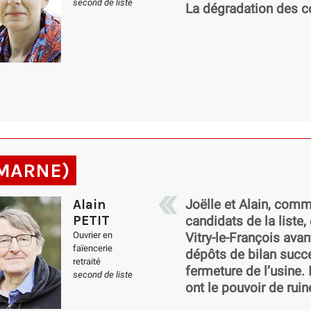
second de liste
La dégradation des co
 (MARNE)
Alain
Joëlle et Alain, comm
PETIT
candidats de la liste,
Ouvrier en
Vitry-le-François avan
faïencerie
dépôts de bilan succe
retraité
fermeture de l’usine. 
second de liste
ont le pouvoir de rui