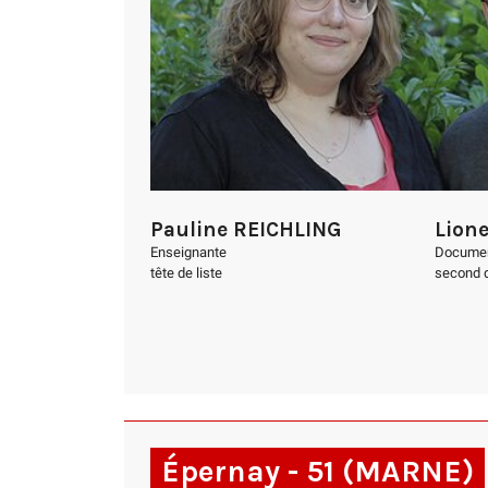
Pauline REICHLING
Lion
Enseignante
Documen
tête de liste
second d
Épernay - 51 (MARNE)