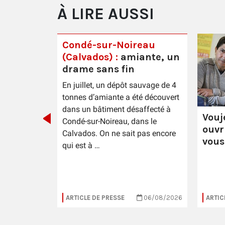
À LIRE AUSSI
Condé-sur-Noireau
(Calvados) :
amiante, un
drame sans fin
ste Lutte
En juillet, un dépôt sauvage de 4
rter "la
tonnes d’amiante a été découvert
leurs"
dans un bâtiment désaffecté à
Vouj
Condé-sur-Noireau, dans le
ouvr
Calvados. On ne sait pas encore
vous
qui est à …
12/03/2026
ARTICLE DE PRESSE
06/08/2026
ARTIC