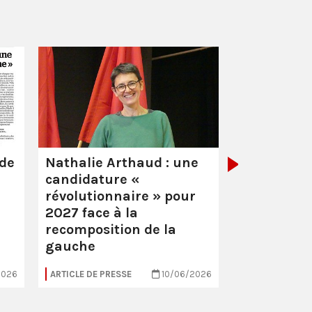
Guyane :
mi
pour extor
 de
Nathalie Arthaud : une
candidature «
révolutionnaire » pour
2027 face à la
recomposition de la
gauche
2026
ARTICLE DE PRESSE
10/06/2026
ARTICLE DE PRE