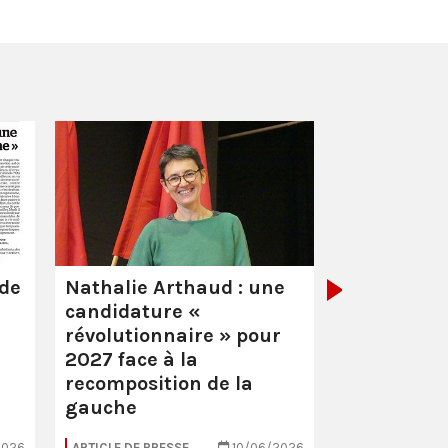
Guyane :
mi
pour extor
 de
Nathalie Arthaud : une
candidature «
révolutionnaire » pour
2027 face à la
recomposition de la
gauche
2026
ARTICLE DE PRESSE
10/06/2026
ARTICLE DE PRE