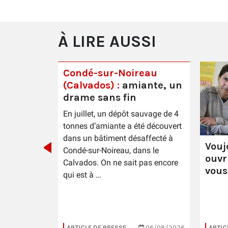
À LIRE AUSSI
Condé-sur-Noireau
(Calvados) :
amiante, un
drame sans fin
ste Lutte
En juillet, un dépôt sauvage de 4
rter "la
tonnes d’amiante a été découvert
leurs"
dans un bâtiment désaffecté à
Vouj
Condé-sur-Noireau, dans le
ouvr
Calvados. On ne sait pas encore
vous
qui est à …
12/03/2026
ARTICLE DE PRESSE
06/08/2026
ARTIC