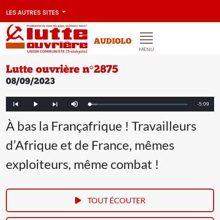
LES AUTRES SITES
AUDIOLO
MENU
Lutte ouvrière n°2875
08/09/2023
Remainin
-
5:09
Loaded
:
Play
Mute
Article
Article
7.36%
précédent
suivant
Time
À bas la Françafrique ! Travailleurs
d’Afrique et de France, mêmes
exploiteurs, même combat !
TOUT ÉCOUTER