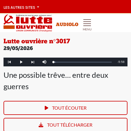
LES AUTRES SITES
AUDIOLO
MENU
Lutte ouvrière n°3017
29/05/2026
Remainin
-
5:58
Loaded
:
Play
Mute
Article
Article
4.45%
précédent
suivant
Time
Une possible trêve… entre deux
guerres
TOUT ÉCOUTER
TOUT TÉLÉCHARGER