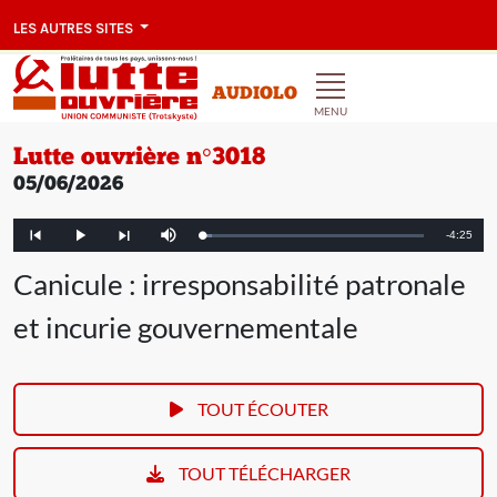
LES AUTRES SITES
AUDIOLO
MENU
Lutte ouvrière n°3018
05/06/2026
Remainin
-
4:25
Loaded
:
Play
Mute
Article
Article
4.45%
précédent
suivant
Time
Canicule : irresponsabilité patronale
et incurie gouvernementale
TOUT ÉCOUTER
TOUT TÉLÉCHARGER