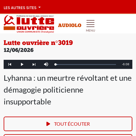
LES AUTRES SITES
AUDIOLO
MENU
Lutte ouvrière n°3019
12/06/2026
Remainin
-
6:08
Loaded
:
Play
Mute
Article
Article
4.35%
précédent
suivant
Time
Lyhanna : un meurtre révoltant et une
démagogie politicienne
insupportable
TOUT ÉCOUTER