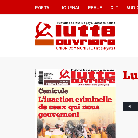
PORTAIL
JOURNAL
REVUE
CLT
AUDI
Lu
Article
précéde