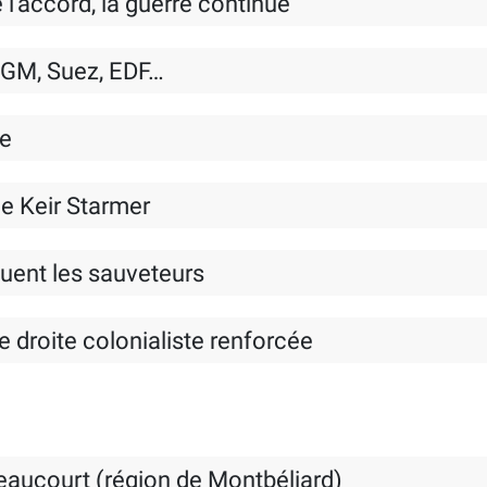
e l’accord, la guerre continue
GM, Suez, EDF…
le
e Keir Starmer
ouent les sauveteurs
e droite colonialiste renforcée
jeaucourt (région de Montbéliard)