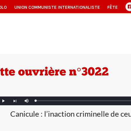
OLO
UNION COMMUNISTE INTERNATIONALISTE
FÊTE
tte ouvrière n°3022
Loaded
:
Play
Mute
Article
0.00%
nt
suivant
Canicule : l’inaction criminelle de c