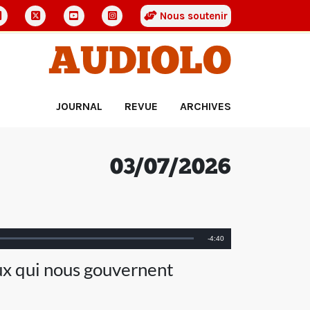
Nous soutenir
AUDIOLO
JOURNAL
REVUE
ARCHIVES
03/07/2026
Remaining
-
4:40
Time
eux qui nous gouvernent