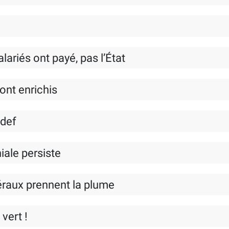
alariés ont payé, pas l’État
ont enrichis
edef
iale persiste
néraux prennent la plume
 vert !