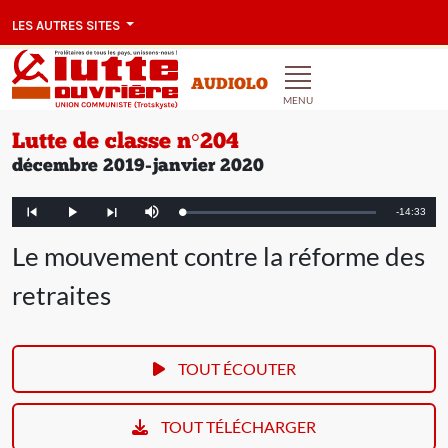
LES AUTRES SITES
AUDIOLO
MENU
Lutte de classe n°204
décembre 2019-janvier 2020
Remaining
-
14:33
Loaded
:
Play
Mute
Article
Article
1.84%
précédent
suivant
Time
Le mouvement contre la réforme des
retraites
TOUT ÉCOUTER
TOUT TÉLÉCHARGER