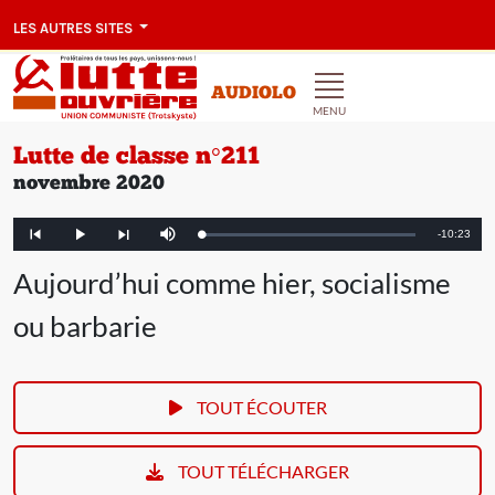
LES AUTRES SITES
AUDIOLO
MENU
Lutte de classe n°211
novembre 2020
Remaining
-
10:23
Loaded
:
Play
Mute
Article
Article
2.61%
précédent
suivant
Time
Aujourd’hui comme hier, socialisme
ou barbarie
TOUT ÉCOUTER
TOUT TÉLÉCHARGER