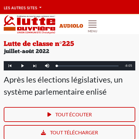
LES AUTRES SITES
AUDIOLO
MENU
Lutte de classe n°225
juillet-août 2022
Remainin
-
8:05
Loaded
:
Play
Mute
Article
Article
3.31%
précédent
suivant
Time
Après les élections législatives, un
système parlementaire enlisé
TOUT ÉCOUTER
TOUT TÉLÉCHARGER