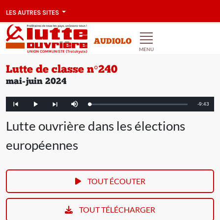
LES AUTRES SITES
AUDIOLO
MENU
Lutte de classe n°240
mai-juin 2024
Remainin
-
9:43
Loaded
:
Play
Mute
Article
Article
2.40%
précédent
suivant
Time
Lutte ouvrière dans les élections
européennes
TOUT ÉCOUTER
TOUT TÉLÉCHARGER