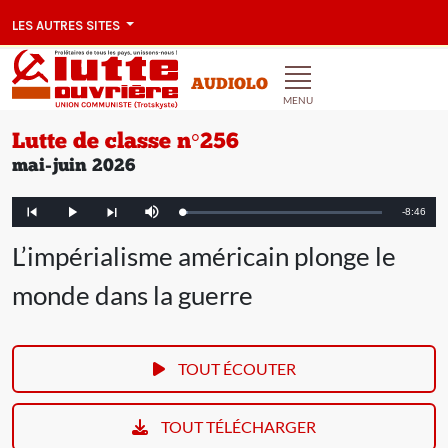
LES AUTRES SITES
AUDIOLO
MENU
Lutte de classe n°256
mai-juin 2026
Remainin
-
8:46
Loaded
:
Play
Mute
Article
Article
2.88%
précédent
suivant
Time
L’impérialisme américain plonge le
monde dans la guerre
TOUT ÉCOUTER
TOUT TÉLÉCHARGER