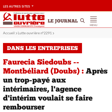
LES AUTRES SITES
LE JOURNAL
MENU
Accueil
Lutte ouvrière n°2291
DANS LES ENTREPRISES
Faurecia Siedoubs --
Montbéliard (Doubs) :
Après
un trop-payé aux
intérimaires, l'agence
d'intérim voulait se faire
rembourser