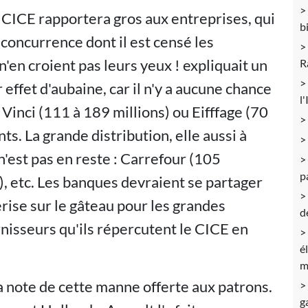
 CICE rapportera gros aux entreprises, qui
b
 concurrence dont il est censé les
'en croient pas leurs yeux ! expliquait un
R
 effet d'aubaine, car il n'y a aucune chance
l
» Vinci (111 à 189 millions) ou Eifffage (70
ts. La grande distribution, elle aussi à
n'est pas en reste : Carrefour (105
p
s), etc. Les banques devraient se partager
erise sur le gâteau pour les grandes
d
rnisseurs qu'ils répercutent le CICE en
é
m
a note de cette manne offerte aux patrons.
g