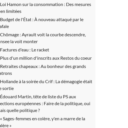
Loi Hamon sur la consommation :
Des mesures
ien limitées
Budget de l'État :
À nouveau attaqué par le
afale
Chômage :
Ayrault voit la courbe descendre,
'Insee la voit monter
Factures d'eau :
Le racket
Plus d'un million d'inscrits aux Restos du coeur
Retraites chapeaux :
Au bonheur des grands
atrons
Hollande à la soirée du Crif :
La démagogie était
e sortie
Édouard Martin, tête de liste du PS aux
lections européennes :
Faire de la politique, oui
ais quelle politique ?
« Sages-femmes en colère, y'en a marre de la
alère »