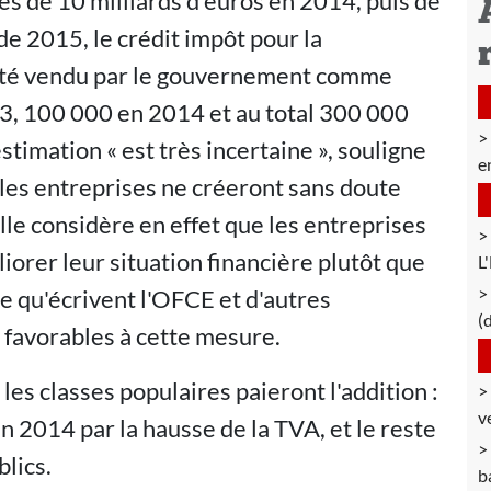
es de 10 milliards d'euros en 2014, puis de
 de 2015, le crédit impôt pour la
a été vendu par le gouvernement comme
3, 100 000 en 2014 et au total 300 000
timation « est très incertaine », souligne
e
 les entreprises ne créeront sans doute
lle considère en effet que les entreprises
iorer leur situation financière plutôt que
L
 qu'écrivent l'OFCE et d'autres
(
t favorables à cette mesure.
 les classes populaires paieront l'addition :
v
en 2014 par la hausse de la TVA, et le reste
lics.
b