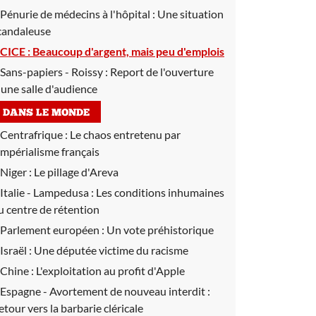
Pénurie de médecins à l'hôpital :
Une situation
candaleuse
CICE :
Beaucoup d'argent, mais peu d'emplois
Sans-papiers - Roissy :
Report de l'ouverture
'une salle d'audience
DANS LE MONDE
Centrafrique :
Le chaos entretenu par
'impérialisme français
Niger :
Le pillage d'Areva
Italie - Lampedusa :
Les conditions inhumaines
u centre de rétention
Parlement européen :
Un vote préhistorique
Israël :
Une députée victime du racisme
Chine :
L'exploitation au profit d'Apple
Espagne - Avortement de nouveau interdit :
etour vers la barbarie cléricale