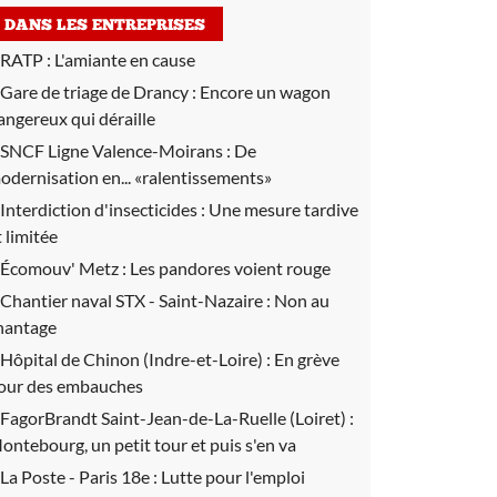
DANS LES ENTREPRISES
RATP :
L'amiante en cause
Gare de triage de Drancy :
Encore un wagon
angereux qui déraille
SNCF Ligne Valence-Moirans :
De
odernisation en... «ralentissements»
Interdiction d'insecticides :
Une mesure tardive
t limitée
Écomouv' Metz :
Les pandores voient rouge
Chantier naval STX - Saint-Nazaire :
Non au
hantage
Hôpital de Chinon (Indre-et-Loire) :
En grève
our des embauches
FagorBrandt Saint-Jean-de-La-Ruelle (Loiret) :
ontebourg, un petit tour et puis s'en va
La Poste - Paris 18e :
Lutte pour l'emploi