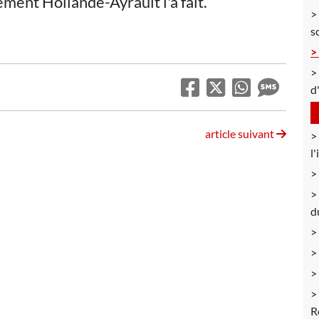
ment Hollande-Ayrault l'a fait.
s
d
article suivant
l
d
R