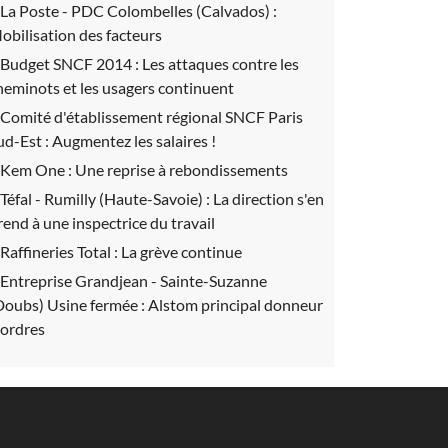
La Poste - PDC Colombelles (Calvados) :
obilisation des facteurs
Budget SNCF 2014 :
Les attaques contre les
heminots et les usagers continuent
Comité d'établissement régional SNCF Paris
ud-Est :
Augmentez les salaires !
Kem One :
Une reprise à rebondissements
Téfal - Rumilly (Haute-Savoie) :
La direction s'en
rend à une inspectrice du travail
Raffineries Total :
La grève continue
Entreprise Grandjean - Sainte-Suzanne
Doubs) Usine fermée :
Alstom principal donneur
'ordres