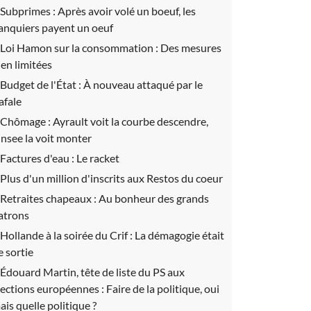
Subprimes :
Après avoir volé un boeuf, les
anquiers payent un oeuf
Loi Hamon sur la consommation :
Des mesures
ien limitées
Budget de l'État :
À nouveau attaqué par le
afale
Chômage :
Ayrault voit la courbe descendre,
'Insee la voit monter
Factures d'eau :
Le racket
Plus d'un million d'inscrits aux Restos du coeur
Retraites chapeaux :
Au bonheur des grands
atrons
Hollande à la soirée du Crif :
La démagogie était
e sortie
Édouard Martin, tête de liste du PS aux
lections européennes :
Faire de la politique, oui
ais quelle politique ?