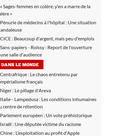
« Sages-femmes en colère, y'en a marre de la
alère »
Pénurie de médecins à l'hôpital :
Une situation
candaleuse
CICE :
Beaucoup d'argent, mais peu d'emplois
Sans-papiers - Roissy :
Report de l'ouverture
'une salle d'audience
DANS LE MONDE
Centrafrique :
Le chaos entretenu par
'impérialisme français
Niger :
Le pillage d'Areva
Italie - Lampedusa :
Les conditions inhumaines
u centre de rétention
Parlement européen :
Un vote préhistorique
Israël :
Une députée victime du racisme
Chine :
L'exploitation au profit d'Apple