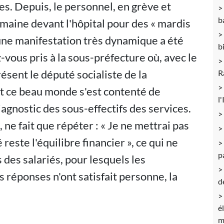
es. Depuis, le personnel, en grève et
b
emaine devant l'hôpital pour des « mardis
 une manifestation très dynamique a été
b
vous pris à la sous-préfecture où, avec le
ésent le député socialiste de la
R
out ce beau monde s'est contenté de
l
iagnostic des sous-effectifs des services.
i, ne fait que répéter : « Je ne mettrai pas
é reste l'équilibre financier », ce qui ne
p
des salariés, pour lesquels les
réponses n'ont satisfait personne, la
d
é
m