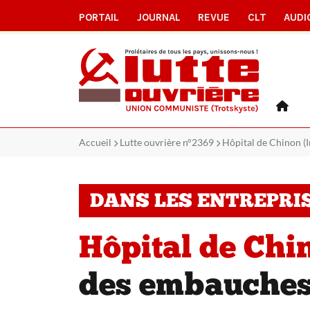
PORTAIL
JOURNAL
REVUE
CLT
AUDI
Accueil
Lutte ouvrière n°2369
Hôpital de Chinon (I
DANS LES ENTREPRI
Hôpital de Chin
des embauche