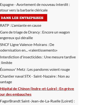
Espagne - Avortement de nouveau interdit :
etour vers la barbarie cléricale
DANS LES ENTREPRISES
RATP :
L'amiante en cause
Gare de triage de Drancy :
Encore un wagon
angereux qui déraille
SNCF Ligne Valence-Moirans :
De
odernisation en... «ralentissements»
Interdiction d'insecticides :
Une mesure tardive
t limitée
Écomouv' Metz :
Les pandores voient rouge
Chantier naval STX - Saint-Nazaire :
Non au
hantage
Hôpital de Chinon (Indre-et-Loire) :
En grève
our des embauches
FagorBrandt Saint-Jean-de-La-Ruelle (Loiret) :