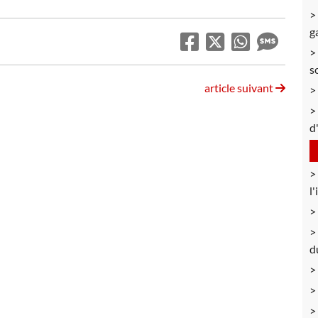
g
s
article suivant
d
l
d