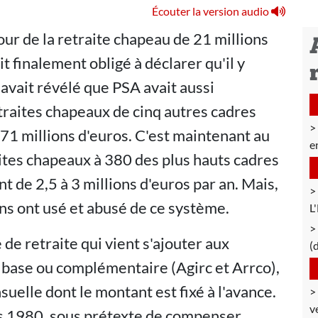
Écouter la version audio
r de la retraite chapeau de 21 millions
t finalement obligé à déclarer qu'il y
 avait révélé que PSA avait aussi
traites chapeaux de cinq autres cadres
de 71 millions d'euros. C'est maintenant au
e
aites chapeaux à 380 des plus hauts cadres
t de 2,5 à 3 millions d'euros par an. Mais,
ns ont usé et abusé de ce système.
L
de retraite qui vient s'ajouter aux
(
e base ou complémentaire (Agirc et Arrco),
elle dont le montant est fixé à l'avance.
v
ées 1980, sous prétexte de compenser