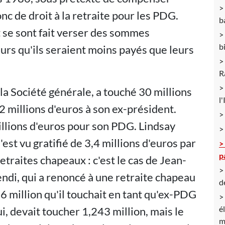
onc de droit à la retraite pour les PDG.
b
t se sont fait verser des sommes
b
eurs qu'ils seraient moins payés que leurs
R
 la Société générale, a touché 30 millions
l
 millions d'euros à son ex-président.
illions d'euros pour son PDG. Lindsay
est vu gratifié de 3,4 millions d'euros par
p
etraites chapeaux : c'est le cas de Jean-
ndi, qui a renoncé à une retraite chapeau
d
1,6 million qu'il touchait en tant qu'ex-PDG
é
i, devait toucher 1,243 million, mais le
m