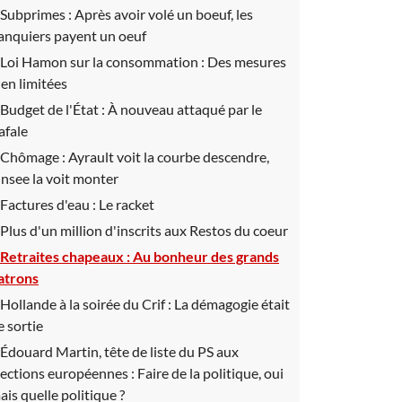
Subprimes :
Après avoir volé un boeuf, les
anquiers payent un oeuf
Loi Hamon sur la consommation :
Des mesures
ien limitées
Budget de l'État :
À nouveau attaqué par le
afale
Chômage :
Ayrault voit la courbe descendre,
'Insee la voit monter
Factures d'eau :
Le racket
Plus d'un million d'inscrits aux Restos du coeur
Retraites chapeaux :
Au bonheur des grands
atrons
Hollande à la soirée du Crif :
La démagogie était
e sortie
Édouard Martin, tête de liste du PS aux
lections européennes :
Faire de la politique, oui
ais quelle politique ?