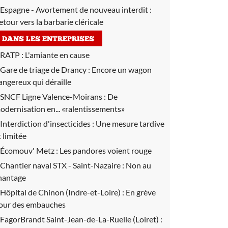
Espagne - Avortement de nouveau interdit :
etour vers la barbarie cléricale
DANS LES ENTREPRISES
RATP :
L'amiante en cause
Gare de triage de Drancy :
Encore un wagon
angereux qui déraille
SNCF Ligne Valence-Moirans :
De
odernisation en... «ralentissements»
Interdiction d'insecticides :
Une mesure tardive
t limitée
Écomouv' Metz :
Les pandores voient rouge
Chantier naval STX - Saint-Nazaire :
Non au
hantage
Hôpital de Chinon (Indre-et-Loire) :
En grève
our des embauches
FagorBrandt Saint-Jean-de-La-Ruelle (Loiret) :