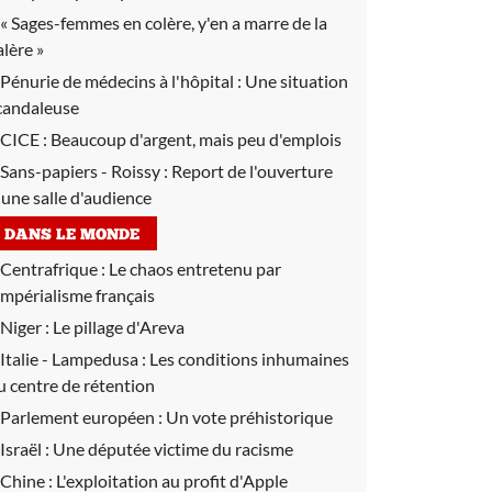
« Sages-femmes en colère, y'en a marre de la
alère »
Pénurie de médecins à l'hôpital :
Une situation
candaleuse
CICE :
Beaucoup d'argent, mais peu d'emplois
Sans-papiers - Roissy :
Report de l'ouverture
'une salle d'audience
DANS LE MONDE
Centrafrique :
Le chaos entretenu par
'impérialisme français
Niger :
Le pillage d'Areva
Italie - Lampedusa :
Les conditions inhumaines
u centre de rétention
Parlement européen :
Un vote préhistorique
Israël :
Une députée victime du racisme
Chine :
L'exploitation au profit d'Apple