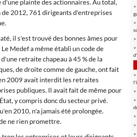
te d'une plainte des actionnaires. Au total,
 de 2012, 761 dirigeants d'entreprises
g
me.
s
até, il s'est trouvé des bonnes âmes pour
 Le Medef a même établi un code de
d
 d'une retraite chapeau à 45 % de la
ques, de droite comme de gauche, ont fait
n 2009 avait interdit les retraites
l
ises publiques. Il avait fait de même pour
l'État, y compris donc du secteur privé.
d
qu'en 2010, n'a jamais été prolongée.
 de ne rien promettre.
trop les entreprises et leurs dirigeants