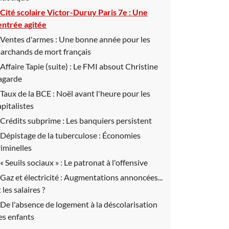
Cité scolaire Victor-Duruy Paris 7e :
Une
entrée agitée
Ventes d'armes :
Une bonne année pour les
archands de mort français
Affaire Tapie (suite) :
Le FMI absout Christine
agarde
Taux de la BCE :
Noël avant l'heure pour les
apitalistes
Crédits subprime :
Les banquiers persistent
Dépistage de la tuberculose :
Économies
riminelles
« Seuils sociaux » :
Le patronat à l'offensive
Gaz et électricité :
Augmentations annoncées...
 les salaires ?
De l'absence de logement à la déscolarisation
es enfants