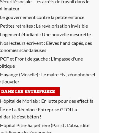
Sécurité sociale :
Les arrêts de travail dans le
ollimateur
Le gouvernement contre la petite enfance
Petites retraites :
La revalorisation invisible
Logement étudiant :
Une nouvelle mesurette
Nos lecteurs écrivent :
Élèves handicapés, des
conomies scandaleuses
PCF et Front de gauche :
L'impasse d'une
olitique
Hayange (Moselle) :
Le maire FN, xénophobe et
ntiouvrier
DANS LES ENTREPRISES
Hôpital de Morlaix :
En lutte pour des effectifs
Île de La Réunion :
Entreprise GTOI La
olidarité c'est béton !
Hôpital Pitié-Salpêtrière (Paris) :
L'absurdité
uotidienne des économies