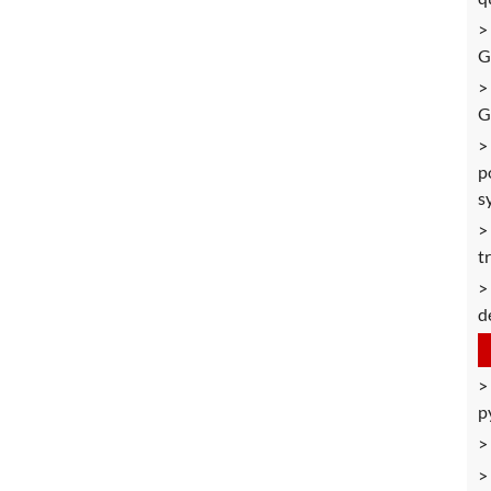
G
G
p
s
t
d
p