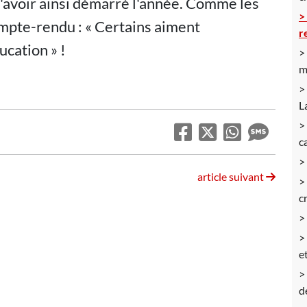
d'avoir ainsi démarré l'année. Comme les
ompte-rendu : « Certains aiment
r
ucation » !
m
L
c
article suivant
c
et
d