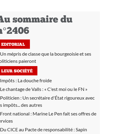
Au sommaire du
n°2406
EDITORIAL
Un mépris de classe que la bourgeoisie et ses
oliticiens paieront
LEUR SOCIÉTÉ
Impôts :
La douche froide
Le chantage de Valls :
« C'est moi ou le FN »
Politicien :
Un secrétaire d'État rigoureux avec
es impôts... des autres
Front national :
Marine Le Pen fait ses offres de
ervices
Du CICE au Pacte de responsabilité :
Sapin