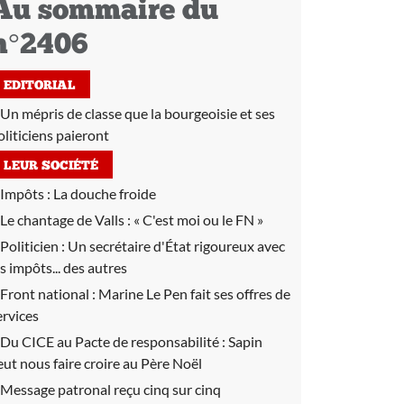
Au sommaire du
n°2406
EDITORIAL
Un mépris de classe que la bourgeoisie et ses
oliticiens paieront
LEUR SOCIÉTÉ
Impôts :
La douche froide
Le chantage de Valls :
« C'est moi ou le FN »
Politicien :
Un secrétaire d'État rigoureux avec
es impôts... des autres
Front national :
Marine Le Pen fait ses offres de
ervices
Du CICE au Pacte de responsabilité :
Sapin
eut nous faire croire au Père Noël
Message patronal reçu cinq sur cinq