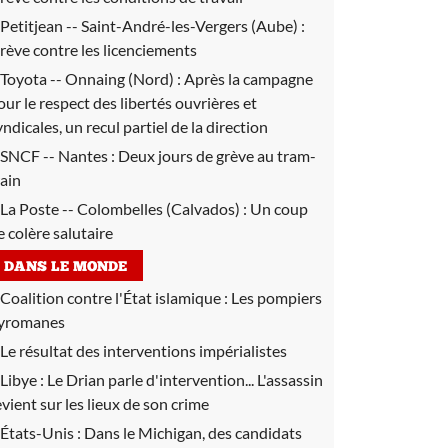
Petitjean -- Saint-André-les-Vergers (Aube) :
rève contre les licenciements
Toyota -- Onnaing (Nord) :
Après la campagne
our le respect des libertés ouvrières et
yndicales, un recul partiel de la direction
SNCF -- Nantes :
Deux jours de grève au tram-
rain
La Poste -- Colombelles (Calvados) :
Un coup
e colère salutaire
DANS LE MONDE
Coalition contre l'État islamique :
Les pompiers
yromanes
Le résultat des interventions impérialistes
Libye :
Le Drian parle d'intervention... L'assassin
evient sur les lieux de son crime
États-Unis :
Dans le Michigan, des candidats