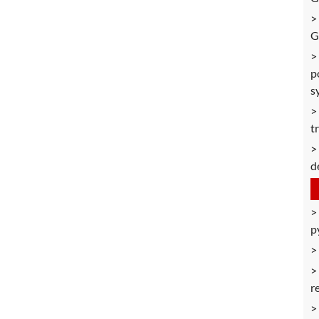
G
p
s
t
d
p
r