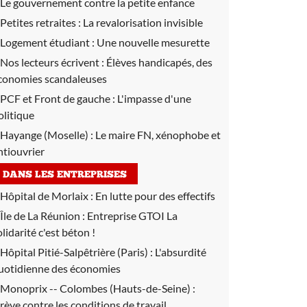
Le gouvernement contre la petite enfance
Petites retraites :
La revalorisation invisible
Logement étudiant :
Une nouvelle mesurette
Nos lecteurs écrivent :
Élèves handicapés, des
conomies scandaleuses
PCF et Front de gauche :
L'impasse d'une
olitique
Hayange (Moselle) :
Le maire FN, xénophobe et
ntiouvrier
DANS LES ENTREPRISES
Hôpital de Morlaix :
En lutte pour des effectifs
Île de La Réunion :
Entreprise GTOI La
olidarité c'est béton !
Hôpital Pitié-Salpêtrière (Paris) :
L'absurdité
uotidienne des économies
Monoprix -- Colombes (Hauts-de-Seine) :
rève contre les conditions de travail