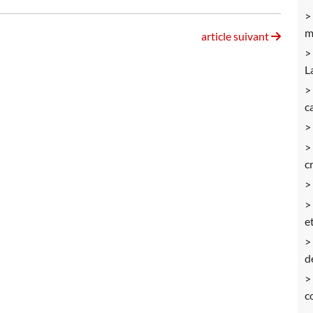
m
article suivant
L
c
c
et
d
c