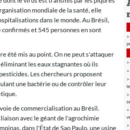
 dont le virus est transmis par les piqûres
ganisation mondiale de la santé, elle
pitalisations dans le monde. Au Brésil,
été confirmés et 545 personnes en sont
p
re été mis au point. On ne peut s'attaquer
éliminant les eaux stagnantes où ils
s pesticides. Les chercheurs proposent
culant une bactérie ou de contrôler leur
l
tique.
s
voie de commercialisation au Brésil.
liaison avec le géant de l'agrochimie
v
ampinas, dans l'État de Sao Paulo, une usine