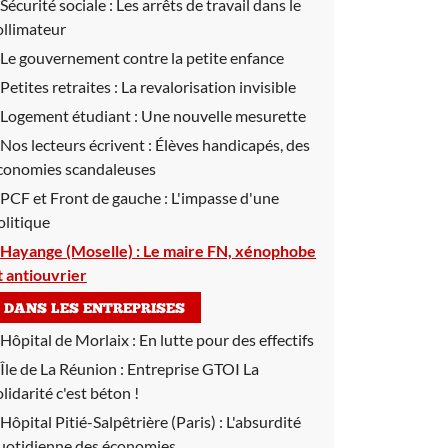
Sécurité sociale :
Les arrêts de travail dans le
ollimateur
Le gouvernement contre la petite enfance
Petites retraites :
La revalorisation invisible
Logement étudiant :
Une nouvelle mesurette
Nos lecteurs écrivent :
Élèves handicapés, des
conomies scandaleuses
PCF et Front de gauche :
L'impasse d'une
olitique
Hayange (Moselle) :
Le maire FN, xénophobe
t antiouvrier
DANS LES ENTREPRISES
Hôpital de Morlaix :
En lutte pour des effectifs
Île de La Réunion :
Entreprise GTOI La
olidarité c'est béton !
Hôpital Pitié-Salpêtrière (Paris) :
L'absurdité
uotidienne des économies