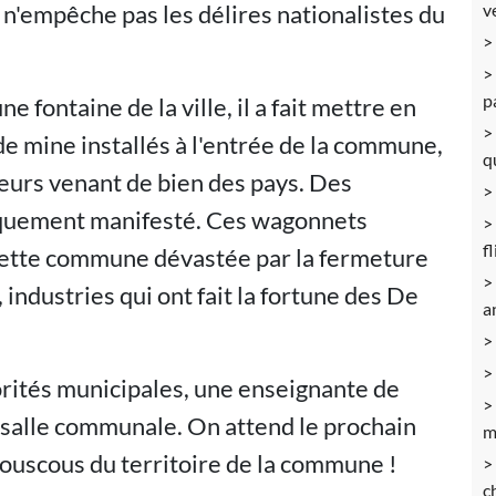
n'empêche pas les délires nationalistes du
v
p
e fontaine de la ville, il a fait mettre en
e mine installés à l'entrée de la commune,
q
eurs venant de bien des pays. Des
iquement manifesté. Ces wagonnets
f
 cette commune dévastée par la fermeture
 industries qui ont fait la fortune des De
a
orités municipales, une enseignante de
e salle communale. On attend le prochain
m
ouscous du territoire de la commune !
c