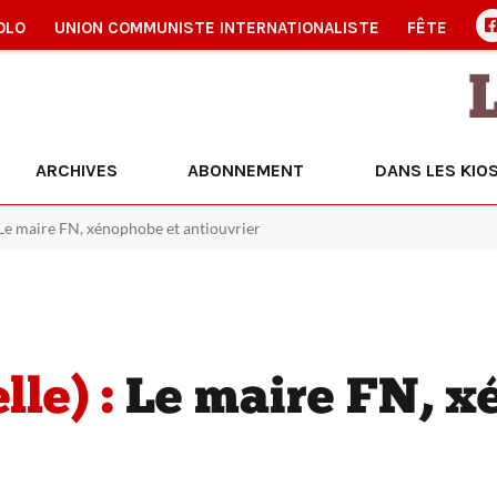
OLO
UNION COMMUNISTE INTERNATIONALISTE
FÊTE
ARCHIVES
ABONNEMENT
DANS LES KIO
 Le maire FN, xénophobe et antiouvrier
le) :
Le maire FN, x