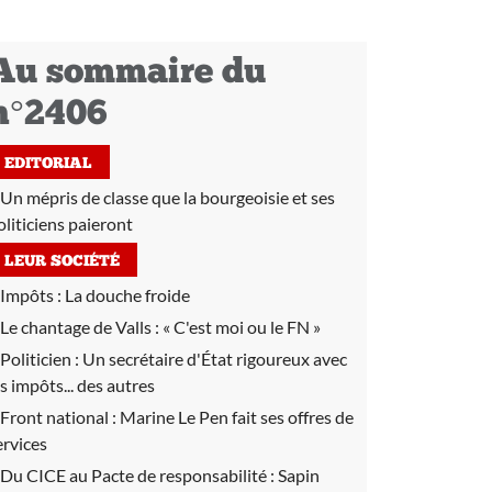
Au sommaire du
n°2406
EDITORIAL
Un mépris de classe que la bourgeoisie et ses
oliticiens paieront
LEUR SOCIÉTÉ
Impôts :
La douche froide
Le chantage de Valls :
« C'est moi ou le FN »
Politicien :
Un secrétaire d'État rigoureux avec
es impôts... des autres
Front national :
Marine Le Pen fait ses offres de
ervices
Du CICE au Pacte de responsabilité :
Sapin