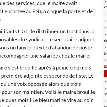
e des services, que le maire avait
c
 encartée au FN), a claqué la porte et de
r.
militants CGT de distribuer un tract dans la
onsables du syndicat. Le secrétaire adjoint
é
sous un faux prétexte d'abandon de poste
p
r accompagner une salariée chez le maire.
e
ire s'est brouillé après à peine cinq mois
a première adjointe et seconde de liste. Le
 qu'une voix opposée alors que trois
 pour son maintien. Voilà le maire brouillé
s
uelques mois ! Le bleu marine vire au noir
q