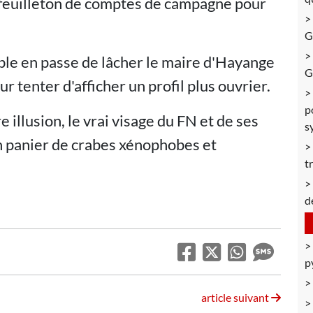
n feuilleton de comptes de campagne pour
G
ble en passe de lâcher le maire d'Hayange
G
 tenter d'afficher un profil plus ouvrier.
p
 illusion, le vrai visage du FN et de ses
s
t un panier de crabes xénophobes et
t
d
p
article suivant