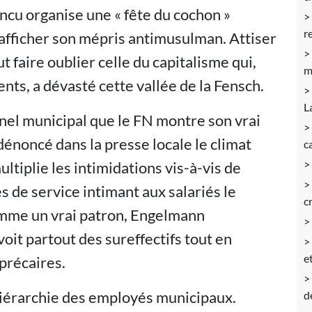
incu organise une « fête du cochon »
r
fficher son mépris antimusulman. Attiser
t faire oublier celle du capitalisme qui,
m
nts, a dévasté cette vallée de la Fensch.
L
nnel municipal que le FN montre son vrai
dénoncé dans la presse locale le climat
c
ltiplie les intimidations vis-à-vis de
s de service intimant aux salariés le
c
omme un vrai patron, Engelmann
it partout des sureffectifs tout en
et
précaires.
 hiérarchie des employés municipaux.
d