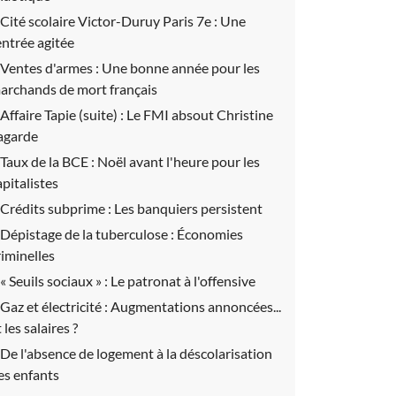
Cité scolaire Victor-Duruy Paris 7e :
Une
entrée agitée
Ventes d'armes :
Une bonne année pour les
archands de mort français
Affaire Tapie (suite) :
Le FMI absout Christine
agarde
Taux de la BCE :
Noël avant l'heure pour les
apitalistes
Crédits subprime :
Les banquiers persistent
Dépistage de la tuberculose :
Économies
riminelles
« Seuils sociaux » :
Le patronat à l'offensive
Gaz et électricité :
Augmentations annoncées...
 les salaires ?
De l'absence de logement à la déscolarisation
es enfants