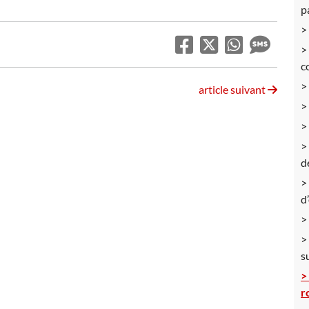
p
c
article suivant
d
d
s
r