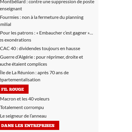
Montbéliard :
contre une suppression de poste
’enseignant
Fourmies :
non à la fermeture du planning
amilial
Pour les patrons :
« Embaucher c’est gagner »…
es exonérations
CAC 40 :
dividendes toujours en hausse
Guerre d’Algérie :
pour réprimer, droite et
auche étaient complices
Île de La Réunion :
après 70 ans de
épartementalisation
FIL ROUGE
Macron et les 40 voleurs
Totalement corrompu
Le seigneur de l’anneau
DANS LES ENTREPRISES