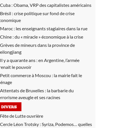
Cuba :
Obama, VRP des capitalistes américains
Brésil :
crise politique sur fond de crise
conomique
Maroc :
les enseignants stagiaires dans la rue
Chine :
du « miracle » économique à la crise
Grèves de mineurs dans la province de
eilongjiang
Il y a quarante ans :
en Argentine, l’armée
renait le pouvoir
Petit commerce à Moscou :
la mairie fait le
énage
Attentats de Bruxelles :
la barbarie du
errorisme aveugle et ses racines
DIVERS
Fête de Lutte ouvrière
Cercle Léon Trotsky :
Syriza, Podemos… quelles