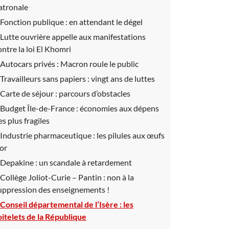
atronale
Fonction publique :
en attendant le dégel
Lutte ouvrière appelle aux manifestations
ontre la loi El Khomri
Autocars privés :
Macron roule le public
Travailleurs sans papiers :
vingt ans de luttes
Carte de séjour :
parcours d’obstacles
Budget Île-de-France :
économies aux dépens
es plus fragiles
Industrie pharmaceutique :
les pilules aux œufs
’or
Depakine :
un scandale à retardement
Collège Joliot-Curie – Pantin :
non à la
uppression des enseignements !
Conseil départemental de l’Isère :
les
oitelets de la République