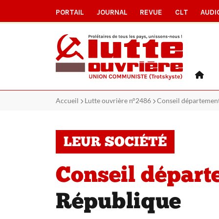
PORTAIL
JOURNAL
REVUE
CLT
AUDI
Accueil
Lutte ouvrière n°2486
Conseil départemental
LEUR SOCIÉTÉ
Conseil départe
République