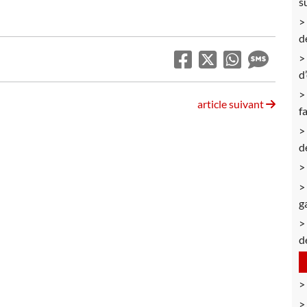
s
d
d
article suivant
f
d
g
d