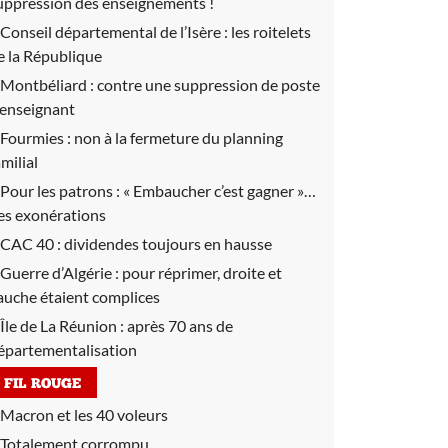
uppression des enseignements !
Conseil départemental de l’Isère :
les roitelets
e la République
Montbéliard :
contre une suppression de poste
’enseignant
Fourmies :
non à la fermeture du planning
amilial
Pour les patrons :
« Embaucher c’est gagner »…
es exonérations
CAC 40 :
dividendes toujours en hausse
Guerre d’Algérie :
pour réprimer, droite et
auche étaient complices
Île de La Réunion :
après 70 ans de
épartementalisation
FIL ROUGE
Macron et les 40 voleurs
Totalement corrompu