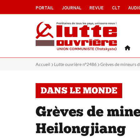
PORTAIL
JOURNAL
REVUE
CLT
AUDI
Accueil
Lutte ouvrière n°2486
Grèves de mineurs d
DANS LE MONDE
Grèves de mine
Heilongjiang