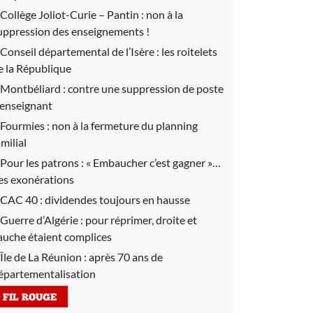
Collège Joliot-Curie – Pantin :
non à la
uppression des enseignements !
Conseil départemental de l’Isère :
les roitelets
e la République
Montbéliard :
contre une suppression de poste
’enseignant
Fourmies :
non à la fermeture du planning
amilial
Pour les patrons :
« Embaucher c’est gagner »…
es exonérations
CAC 40 :
dividendes toujours en hausse
Guerre d’Algérie :
pour réprimer, droite et
auche étaient complices
Île de La Réunion :
après 70 ans de
épartementalisation
FIL ROUGE