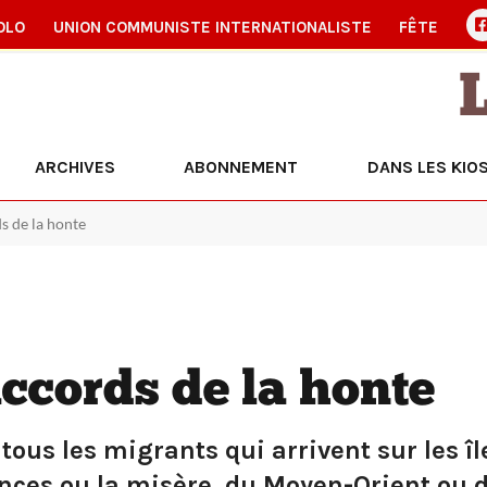
OLO
UNION COMMUNISTE INTERNATIONALISTE
FÊTE
ARCHIVES
ABONNEMENT
DANS LES KIO
ds de la honte
accords de la honte
ous les migrants qui arrivent sur les île
lences ou la misère, du Moyen-Orient ou d