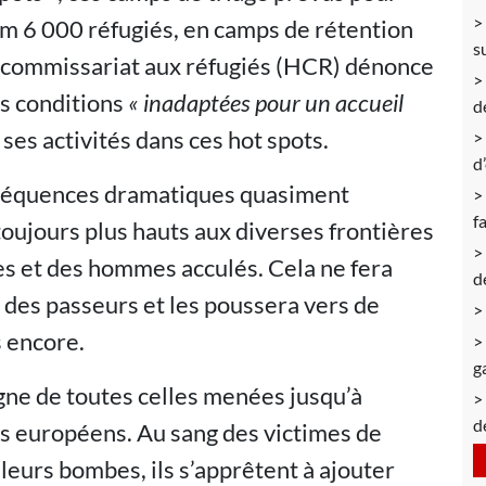
um 6 000 réfugiés, en camps de rétention
s
t-commissariat aux réfugiés (HCR) dénonce
es conditions
« inadaptées pour un accueil
d
ses activités dans ces hot spots.
d
nséquences dramatiques quasiment
f
 toujours plus hauts aux diverses frontières
s et des hommes acculés. Cela ne fera
d
e des passeurs et les poussera vers de
 encore.
g
igne de toutes celles menées jusqu’à
d
es européens. Au sang des victimes de
 leurs bombes, ils s’apprêtent à ajouter