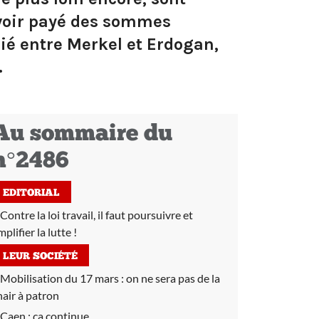
 avoir payé des sommes
cié entre Merkel et Erdogan,
.
Au sommaire du
n°2486
EDITORIAL
Contre la loi travail, il faut poursuivre et
plifier la lutte !
LEUR SOCIÉTÉ
Mobilisation du 17 mars :
on ne sera pas de la
hair à patron
Caen :
ça continue