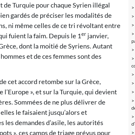
t de Turquie pour chaque Syrien illégal
bien gardés de préciser les modalités de
ns, ni même celles de ce tri révoltant entre
er
ui fuient la faim. Depuis le 1
janvier,
p
rèce, dont la moitié de Syriens. Autant
s hommes et de ces femmes sont des
c
 de cet accord retombe sur la Grèce,
l’Europe », et sur la Turquie, qui devient
ières. Sommées de ne plus délivrer de
d
lles le faisaient jusqu’alors et
 les demandes d’asile, les autorités
d
pots », ces camps de triage prévus pour