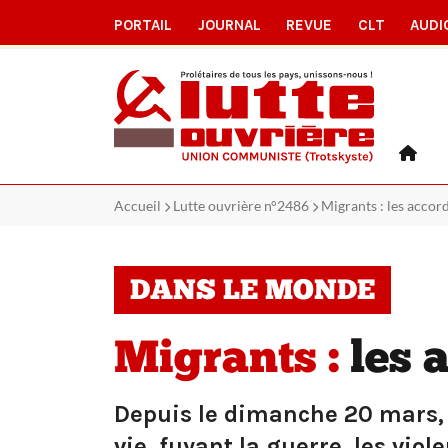
PORTAIL
JOURNAL
REVUE
CLT
AUDI
Accueil
Lutte ouvrière n°2486
Migrants : les accor
DANS LE MONDE
Migrants :
les 
Depuis le dimanche 20 mars, t
vie, fuyant la guerre, les vio