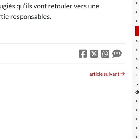
fugiés qu’ils vont refouler vers une
rtie responsables.
article suivant
!
d