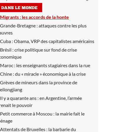
DANS LE MONDE
Migrants :
les accords de la honte
Grande-Bretagne :
attaques contre les plus
auvres
Cuba :
Obama, VRP des capitalistes américains
Brésil :
crise politique sur fond de crise
conomique
Maroc :
les enseignants stagiaires dans la rue
Chine :
du « miracle » économique à la crise
Grèves de mineurs dans la province de
eilongjiang
Il y a quarante ans :
en Argentine, l’armée
renait le pouvoir
Petit commerce à Moscou :
la mairie fait le
énage
Attentats de Bruxelles :
la barbarie du