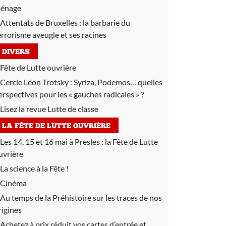
énage
Attentats de Bruxelles :
la barbarie du
errorisme aveugle et ses racines
DIVERS
Fête de Lutte ouvrière
Cercle Léon Trotsky :
Syriza, Podemos… quelles
erspectives pour les « gauches radicales » ?
Lisez la revue Lutte de classe
LA FÊTE DE LUTTE OUVRIÈRE
Les 14, 15 et 16 mai à Presles :
la Fête de Lutte
uvrière
La science à la Fête !
Cinéma
Au temps de la Préhistoire sur les traces de nos
rigines
Achetez à prix réduit vos cartes d’entrée et