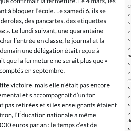
ue confirmait la fermeture. Le 4 mars, les
c
nt à bloquer l’école. Le samedi 6, ils se
deroles, des pancartes, des étiquettes
se
»
. Le lundi suivant, une quarantaine
er l’entrée en classe, le journal et la
endemain une délégation était reçue à
p
t que la fermeture ne serait plus que «
nt comptés en septembre.
c
ite victoire, mais elle n’était pas encore
temental et s’accompagnait d’un ton
t pas retirées et si les enseignants étaient
tron, l’Éducation nationale a même
d
00 euros par an : le temps c’est de