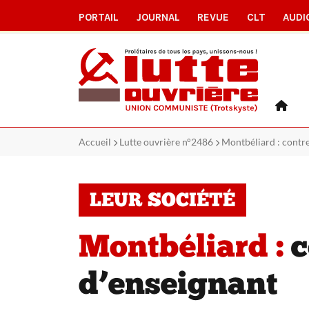
PORTAIL
JOURNAL
REVUE
CLT
AUDI
Accueil
Lutte ouvrière n°2486
Montbéliard : contre
LEUR SOCIÉTÉ
Montbéliard :
c
d’enseignant