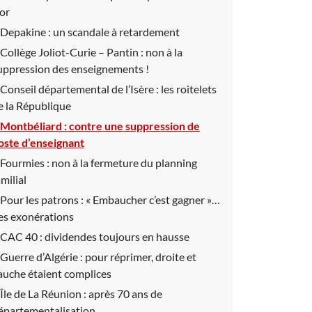
’or
Depakine :
un scandale à retardement
Collège Joliot-Curie – Pantin :
non à la
uppression des enseignements !
Conseil départemental de l’Isère :
les roitelets
e la République
Montbéliard :
contre une suppression de
oste d’enseignant
Fourmies :
non à la fermeture du planning
amilial
Pour les patrons :
« Embaucher c’est gagner »…
es exonérations
CAC 40 :
dividendes toujours en hausse
Guerre d’Algérie :
pour réprimer, droite et
auche étaient complices
Île de La Réunion :
après 70 ans de
épartementalisation