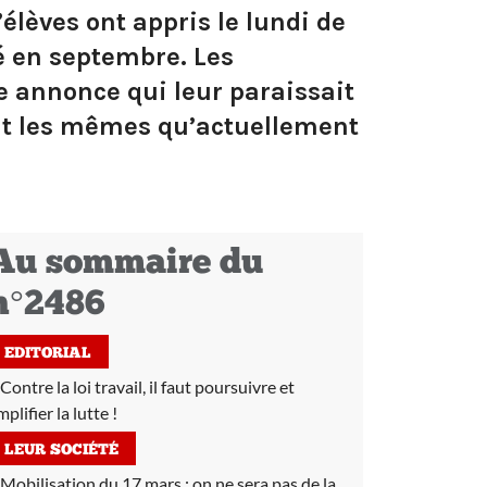
élèves ont appris le lundi de
mé en septembre. Les
te annonce qui leur paraissait
ent les mêmes qu’actuellement
Au sommaire du
n°2486
EDITORIAL
Contre la loi travail, il faut poursuivre et
plifier la lutte !
LEUR SOCIÉTÉ
Mobilisation du 17 mars :
on ne sera pas de la