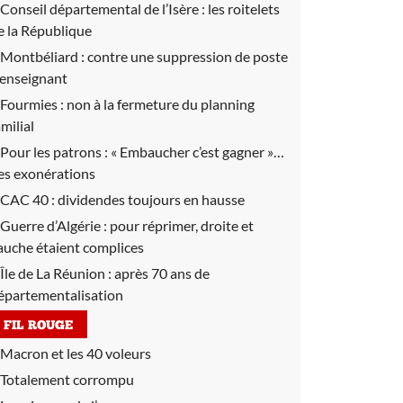
Conseil départemental de l’Isère :
les roitelets
e la République
Montbéliard :
contre une suppression de poste
’enseignant
Fourmies :
non à la fermeture du planning
amilial
Pour les patrons :
« Embaucher c’est gagner »…
es exonérations
CAC 40 :
dividendes toujours en hausse
Guerre d’Algérie :
pour réprimer, droite et
auche étaient complices
Île de La Réunion :
après 70 ans de
épartementalisation
FIL ROUGE
Macron et les 40 voleurs
Totalement corrompu