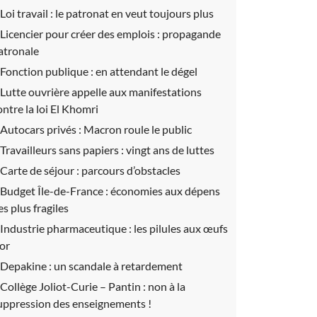
Loi travail :
le patronat en veut toujours plus
Licencier pour créer des emplois :
propagande
atronale
Fonction publique :
en attendant le dégel
Lutte ouvrière appelle aux manifestations
ontre la loi El Khomri
Autocars privés :
Macron roule le public
Travailleurs sans papiers :
vingt ans de luttes
Carte de séjour :
parcours d’obstacles
Budget Île-de-France :
économies aux dépens
es plus fragiles
Industrie pharmaceutique :
les pilules aux œufs
’or
Depakine :
un scandale à retardement
Collège Joliot-Curie – Pantin :
non à la
uppression des enseignements !