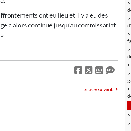
e.
d
ffrontements ont eu lieu et il y a eu des
ège a alors continué jusqu’au commissariat
d
»
.
f
d
g
article suivant
d