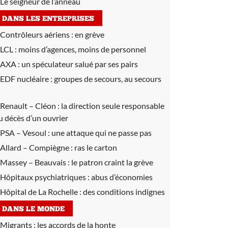
Le seigneur de l’anneau
DANS LES ENTREPRISES
Contrôleurs aériens :
en grève
LCL :
moins d’agences, moins de personnel
AXA :
un spéculateur salué par ses pairs
EDF nucléaire :
groupes de secours, au secours
Renault – Cléon :
la direction seule responsable
u décès d’un ouvrier
PSA – Vesoul :
une attaque qui ne passe pas
Allard – Compiègne :
ras le carton
Massey – Beauvais :
le patron craint la grève
Hôpitaux psychiatriques :
abus d’économies
Hôpital de La Rochelle :
des conditions indignes
DANS LE MONDE
Migrants :
les accords de la honte