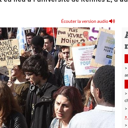
Écouter la version audio
am
c