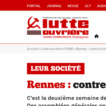
PORTAIL
JOURNAL
REVUE
CLT
AUDI
Accueil
Lutte ouvrière n°2486
Rennes : contre la loi
LEUR SOCIÉTÉ
Rennes :
contre 
C’est la deuxième semaine de 
Des assemblées générales ont e