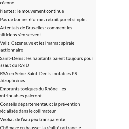
ycéenne
Nantes :
le mouvement continue
Pas de bonne réforme :
retrait pur et simple !
Attentats de Bruxelles :
comment les
oliticiens s’en servent
Valls, Cazeneuve et les imams :
spirale
éactionnaire
Saint-Denis :
les habitants paient toujours pour
’assaut du RAID
RSA en Seine-Saint-Denis :
notables PS
chizophrènes
Emprunts toxiques du Rhône :
les
ontribuables paieront
Conseils départementaux :
la prévention
pécialisée dans le collimateur
Veolia :
de l’eau peu transparente
Chômage en hausse :
la réalité rattrape le