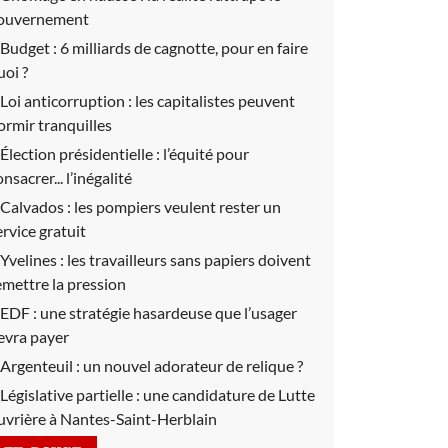
ouvernement
Budget :
6 milliards de cagnotte, pour en faire
uoi ?
Loi anticorruption :
les capitalistes peuvent
ormir tranquilles
Élection présidentielle :
l’équité pour
nsacrer... l’inégalité
Calvados :
les pompiers veulent rester un
ervice gratuit
Yvelines :
les travailleurs sans papiers doivent
emettre la pression
EDF :
une stratégie hasardeuse que l’usager
evra payer
Argenteuil :
un nouvel adorateur de relique ?
Législative partielle :
une candidature de Lutte
uvrière à Nantes-Saint-Herblain