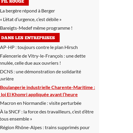
FIL ROUGE
La bergère répond à Berger
« L’état d’urgence, c’est débile »
Bareigts-Medef même programme !
DANS LES ENTREPRISES
AP-HP :
toujours contre le plan Hirsch
Faïencerie de Vitry-le-François :
une dette
nnulée, celle due aux ouvriers !
DCNS :
une démonstration de solidarité
uvrière
Boulangerie industrielle Charente-Maritime :
a loi El Khomri appliquée avant l’heure
Macron en Normandie :
visite perturbée
À la SNCF :
la force des travailleurs, c’est d’être
 tous ensemble »
Région Rhône-Alpes :
trains supprimés pour