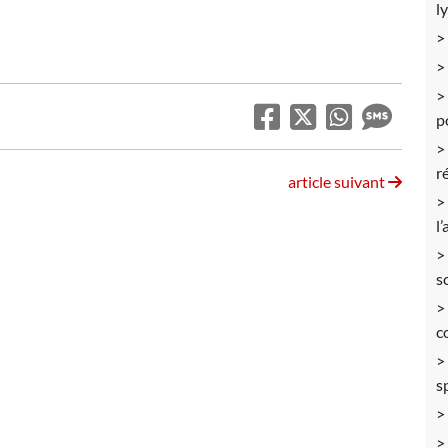
l
p
r
article suivant
l
s
c
s