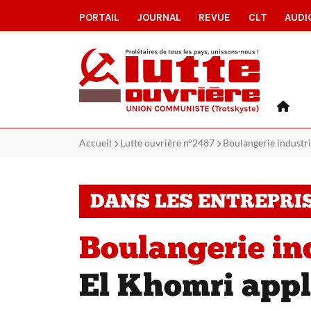
PORTAIL
JOURNAL
REVUE
CLT
AUDI
Accueil
Lutte ouvrière n°2487
Boulangerie industri
DANS LES ENTREPRI
Boulangerie in
El Khomri appl