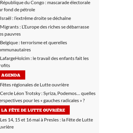
République du Congo :
mascarade électorale
ur fond de pétrole
Israël :
l’extrême droite se déchaîne
Migrants :
L’Europe des riches se débarrasse
es pauvres
Belgique :
terrorisme et querelles
ommunautaires
LafargeHolcim :
le travail des enfants fait les
rofits
AGENDA
Fêtes régionales de Lutte ouvrière
Cercle Léon Trotsky :
Syriza, Podemos… quelles
erspectives pour les « gauches radicales » ?
LA FÊTE DE LUTTE OUVRIÈRE
Les 14, 15 et 16 mai à Presles :
la Fête de Lutte
uvrière