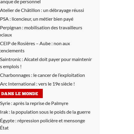
anque de personnel
Atelier de Châtillon :
un débrayage réussi
PSA :
licencieur, un métier bien payé
Perpignan :
mobilisation des travailleurs
ociaux
CEIP de Rosières – Aube :
non aux
icenciements
Saintronic :
Alcatel doit payer pour maintenir
es emplois !
Charbonnages :
le cancer de l’exploitation
Arc International : vers le 19e siècle !
DANS LE MONDE
Syrie :
après la reprise de Palmyre
Irak :
la population sous le poids de la guerre
Égypte :
répression policière et mensonge
’État