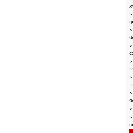
g
q
d
co
s
r
d
o