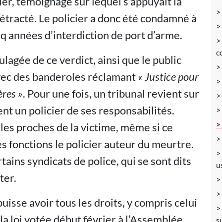
ier, témoignage sur lequel s’appuyait la
rétracté. Le policier a donc été condamné à
nq années d’interdiction de port d’arme.
c
oulagée de ce verdict, ainsi que le public
 avec des banderoles réclamant
«
Justice pour
ères
»
. Pour une fois, un tribunal revient sur
nt un policier de ses responsabilités.
les proches de la victime, même si ce
 fonctions le policier auteur du meurtre.
tains syndicats de police, qui se sont dits
u
ter.
sse avoir tous les droits, y compris celui
 la loi votée début février à l’Assemblée,
s