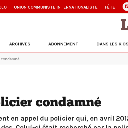
OLO
UNION COMMUNISTE INTERNATIONALISTE
FÊTE
ARCHIVES
ABONNEMENT
DANS LES KIO
er condamné
licier condamné
nt en appel du policier qui, en avril 20
dos. Celui-ci était recherché par la poli