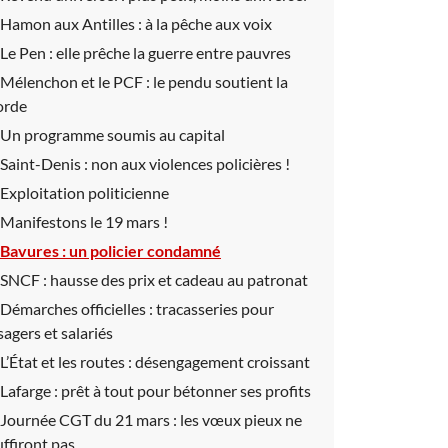
Hamon aux Antilles :
à la pêche aux voix
Le Pen :
elle prêche la guerre entre pauvres
Mélenchon et le PCF :
le pendu soutient la
orde
Un programme soumis au capital
Saint-Denis :
non aux violences policières !
Exploitation politicienne
Manifestons le 19 mars !
Bavures :
un policier condamné
SNCF :
hausse des prix et cadeau au patronat
Démarches officielles :
tracasseries pour
sagers et salariés
L’État et les routes :
désengagement croissant
Lafarge :
prêt à tout pour bétonner ses profits
Journée CGT du 21 mars :
les vœux pieux ne
uffiront pas