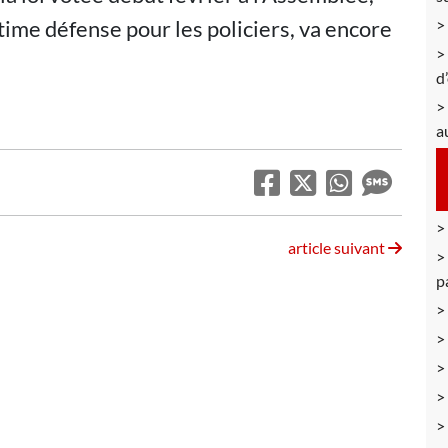
itime défense pour les policiers, va encore
d
a
article suivant
p