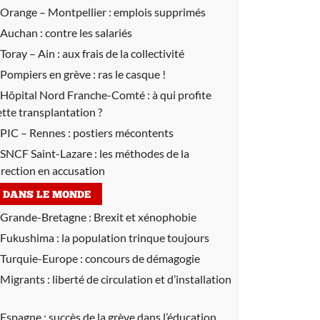
Orange – Montpellier :
emplois supprimés
Auchan :
contre les salariés
Toray – Ain :
aux frais de la collectivité
Pompiers en grève :
ras le casque !
Hôpital Nord Franche-Comté :
à qui profite
ette transplantation ?
PIC – Rennes :
postiers mécontents
SNCF Saint-Lazare :
les méthodes de la
irection en accusation
DANS LE MONDE
Grande-Bretagne :
Brexit et xénophobie
Fukushima :
la population trinque toujours
Turquie-Europe :
concours de démagogie
Migrants :
liberté de circulation et d’installation
Espagne :
succès de la grève dans l’éducation