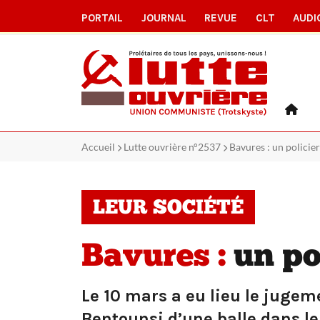
PORTAIL
JOURNAL
REVUE
CLT
AUDI
Accueil
Lutte ouvrière n°2537
Bavures : un polici
LEUR SOCIÉTÉ
Bavures :
un po
Le 10 mars a eu lieu le jugeme
Bentounsi d’une balle dans le 