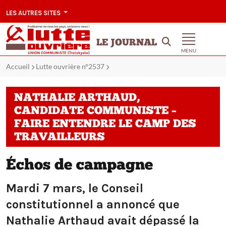
LES AUTRES SITES
LE JOURNAL
MENU
Accueil
Lutte ouvrière n°2537
NATHALIE ARTHAUD,
CANDIDATE COMMUNISTE –
FAIRE ENTENDRE LE CAMP DES
TRAVAILLEURS
Échos de campagne
Mardi 7 mars, le Conseil
constitutionnel a annoncé que
Nathalie Arthaud avait dépassé la