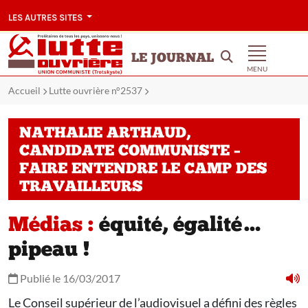
LES AUTRES SITES
LE JOURNAL
MENU
Accueil
Lutte ouvrière n°2537
NATHALIE ARTHAUD,
CANDIDATE COMMUNISTE –
FAIRE ENTENDRE LE CAMP DES
TRAVAILLEURS
Médias :
équité, égalité…
pipeau !
Publié le 16/03/2017
Le Conseil supérieur de l’audiovisuel a défini des règles