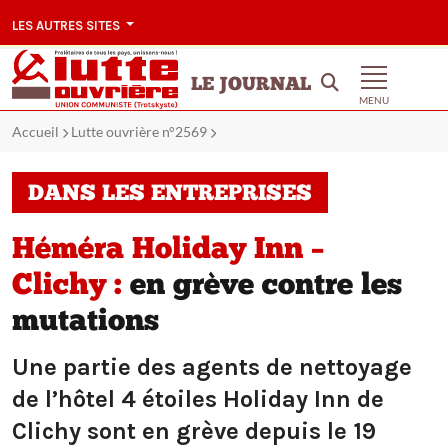
LES AUTRES SITES
LE JOURNAL
MENU
Accueil
Lutte ouvrière n°2569
DANS LES ENTREPRISES
Héméra Holiday Inn –
Clichy :
en grève contre les
mutations
Une partie des agents de nettoyage
de l’hôtel 4 étoiles Holiday Inn de
Clichy sont en grève depuis le 19