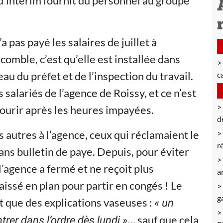
d’intérim fournit du personnel au groupe
pas payé les salaires de juillet à
 comble, c’est qu’elle est installée dans
u du préfet et de l’inspection du travail.
c
 salariés de l’agence de Roissy, et ce n’est
 courir après les heures impayées.
d
s autres à l’agence, ceux qui réclamaient le
r
ans bulletin de paye. Depuis, pour éviter
l’agence a fermé et ne reçoit plus
a
aissé en plan pour partir en congés ! Le
g
it que des explications vaseuses :
« un
… sauf que cela
trer dans l’ordre dès lundi »