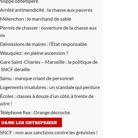
hilippe obtempère
Arrêté antimendicité :
la chasse aux pauvres
Mélenchon :
le marchand de sable
Permis de chasser :
ouverture de la chasse aux
oix
Démissions de maires :
l’État responsable
Wauquiez :
en pleine ascension ?
Gare Saint-Charles – Marseille :
la politique de
a SNCF déraille
Samu :
manque criant de personnel
Logements insalubres :
un scandale qui perdure
Écoles : classes à douze d’un côté, à trente de
autre !
Téléphone fixe :
Orange décroche
DANS LES ENTREPRISES
SNCF :
non aux sanctions contre les grévistes !