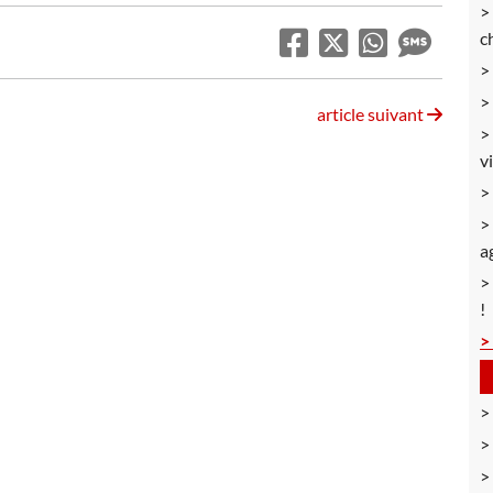
c
article suivant
v
a
!