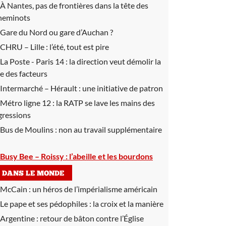
À Nantes, pas de frontières dans la tête des
heminots
Gare du Nord ou gare d’Auchan ?
CHRU – Lille :
l’été, tout est pire
La Poste - Paris 14 :
la direction veut démolir la
ie des facteurs
Intermarché – Hérault :
une initiative de patron
Métro ligne 12 :
la RATP se lave les mains des
gressions
Bus de Moulins :
non au travail supplémentaire
Busy Bee – Roissy :
l’abeille et les bourdons
DANS LE MONDE
McCain :
un héros de l’impérialisme américain
Le pape et ses pédophiles :
la croix et la manière
Argentine :
retour de bâton contre l’Église