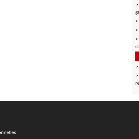
g
c
r
nnelles