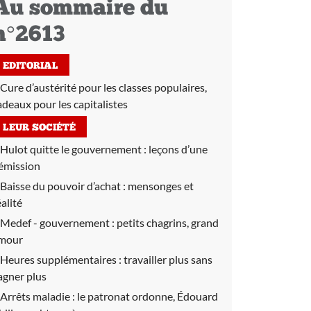
Au sommaire du
n°2613
EDITORIAL
Cure d’austérité pour les classes populaires,
adeaux pour les capitalistes
LEUR SOCIÉTÉ
Hulot quitte le gouvernement :
leçons d’une
émission
Baisse du pouvoir d’achat :
mensonges et
éalité
Medef - gouvernement :
petits chagrins, grand
mour
Heures supplémentaires :
travailler plus sans
agner plus
Arrêts maladie :
le patronat ordonne, Édouard