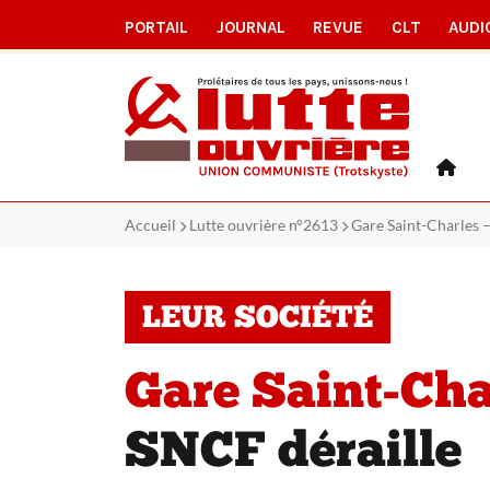
PORTAIL
JOURNAL
REVUE
CLT
AUDI
Accueil
Lutte ouvrière n°2613
Gare Saint-Charles – 
LEUR SOCIÉTÉ
Gare Saint-Char
SNCF déraille