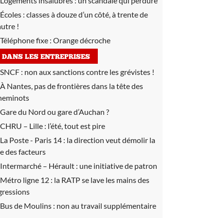
Logements insalubres :
un scandale qui perdure
Écoles : classes à douze d’un côté, à trente de
autre !
Téléphone fixe :
Orange décroche
DANS LES ENTREPRISES
SNCF :
non aux sanctions contre les grévistes !
À Nantes, pas de frontières dans la tête des
heminots
Gare du Nord ou gare d’Auchan ?
CHRU – Lille :
l’été, tout est pire
La Poste - Paris 14 :
la direction veut démolir la
ie des facteurs
Intermarché – Hérault :
une initiative de patron
Métro ligne 12 :
la RATP se lave les mains des
gressions
Bus de Moulins :
non au travail supplémentaire