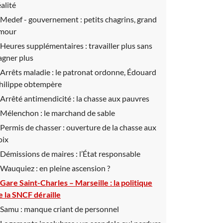
éalité
Medef - gouvernement :
petits chagrins, grand
mour
Heures supplémentaires :
travailler plus sans
agner plus
Arrêts maladie :
le patronat ordonne, Édouard
hilippe obtempère
Arrêté antimendicité :
la chasse aux pauvres
Mélenchon :
le marchand de sable
Permis de chasser :
ouverture de la chasse aux
oix
Démissions de maires :
l’État responsable
Wauquiez :
en pleine ascension ?
Gare Saint-Charles – Marseille :
la politique
e la SNCF déraille
Samu :
manque criant de personnel