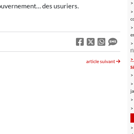
gouvernement… des usuriers.
c
e
l
article suivant
s
j