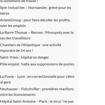
es conditions de travail !
Spie-Industries – Normandie :
grève pour les
alaires
ArianeGroup :
pour faire décoller les profits,
ouler les emplois
La Barre-Thomas – Rennes :
Monopoly avec la
eau des travailleurs
Chantiers de l’Atlantique :
une activité
emporaire de 14 ans !
Saint-Yrieix :
hôpital en danger
Pôle emploi :
halte aux suppressions de postes
La Poste – Lyon :
en correctionnelle pour s’être
al garé
Neuhauser – Folschviller :
premières réactions
ontre les licenciements
Hôpital Saint-Antoine – Paris :
le virus “ne pas