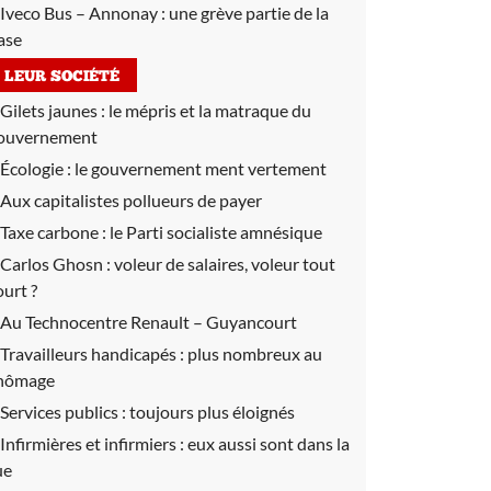
Iveco Bus – Annonay :
une grève partie de la
ase
LEUR SOCIÉTÉ
Gilets jaunes :
le mépris et la matraque du
ouvernement
Écologie :
le gouvernement ment vertement
Aux capitalistes pollueurs de payer
Taxe carbone :
le Parti socialiste amnésique
Carlos Ghosn :
voleur de salaires, voleur tout
ourt ?
Au Technocentre Renault – Guyancourt
Travailleurs handicapés :
plus nombreux au
hômage
Services publics :
toujours plus éloignés
Infirmières et infirmiers :
eux aussi sont dans la
ue