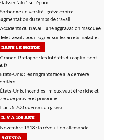
e laisser faire” se répand
Sorbonne université :
grève contre
’augmentation du temps de travail
Accidents du travail :
une aggravation masquée
Télétravail :
pour rogner sur les arrêts maladie !
DANS LE MONDE
Grande-Bretagne :
les intérêts du capital sont
aufs
États-Unis :
les migrants face à la dernière
rontière
États-Unis, incendies :
mieux vaut être riche et
ibre que pauvre et prisonnier
Iran :
5 700 ouvriers en grève
IL Y A 100 ANS
Novembre 1918 :
la révolution allemande
AGENDA