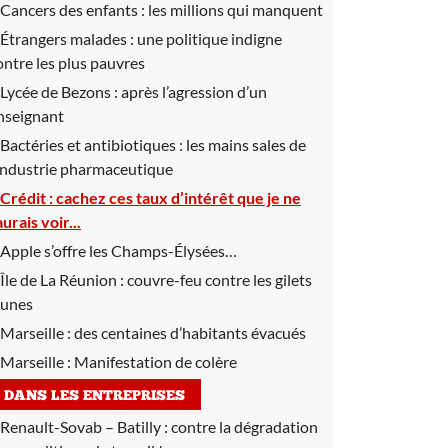
Cancers des enfants :
les millions qui manquent
Étrangers malades :
une politique indigne
ontre les plus pauvres
Lycée de Bezons :
après l’agression d’un
nseignant
Bactéries et antibiotiques :
les mains sales de
’industrie pharmaceutique
Crédit :
cachez ces taux d’intérêt que je ne
aurais voir...
Apple s’offre les Champs-Élysées…
Île de La Réunion :
couvre-feu contre les gilets
aunes
Marseille :
des centaines d’habitants évacués
Marseille :
Manifestation de colère
DANS LES ENTREPRISES
Renault-Sovab – Batilly :
contre la dégradation