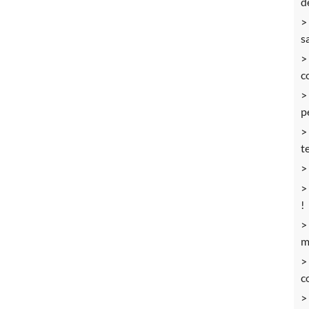
d
s
c
p
t
!
m
c