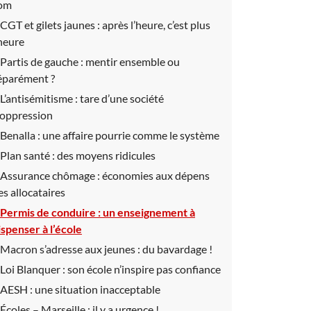
om
CGT et gilets jaunes :
après l’heure, c’est plus
’heure
Partis de gauche :
mentir ensemble ou
éparément ?
L’antisémitisme :
tare d’une société
’oppression
Benalla :
une affaire pourrie comme le système
Plan santé :
des moyens ridicules
Assurance chômage :
économies aux dépens
es allocataires
Permis de conduire :
un enseignement à
ispenser à l’école
Macron s’adresse aux jeunes :
du bavardage !
Loi Blanquer :
son école n’inspire pas confiance
AESH :
une situation inacceptable
Écoles – Marseille :
il y a urgence !