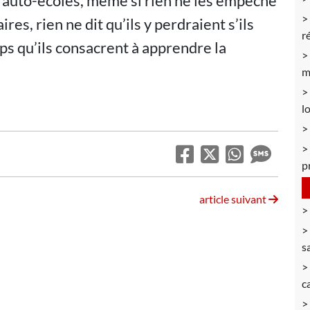
 auto-écoles, même si rien ne les empêche
ires, rien ne dit qu’ils y perdraient s’ils
r
mps qu’ils consacrent à apprendre la
m
l
p
article suivant
s
c