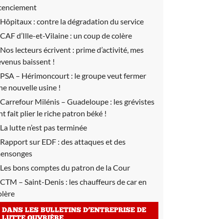
icenciement
Hôpitaux :
contre la dégradation du service
CAF d’Ille-et-Vilaine :
un coup de colère
Nos lecteurs écrivent :
prime d’activité, mes
evenus baissent !
PSA – Hérimoncourt :
le groupe veut fermer
ne nouvelle usine !
Carrefour Milénis – Guadeloupe :
les grévistes
nt fait plier le riche patron béké !
La lutte n’est pas terminée
Rapport sur EDF :
des attaques et des
ensonges
Les bons comptes du patron de la Cour
CTM – Saint-Denis :
les chauffeurs de car en
olère
DANS LES BULLETINS D’ENTREPRISE DE
LUTTE OUVRIÈRE