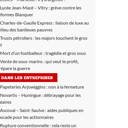
Lycée Jean-Macé – Vitry :
grève contre les
éformes Blanquer
Charles-de-Gaulle Express :
liaison de luxe au
ilieu des banlieues pauvres
Trusts pétroliers :
les majors touchent le gros
ot
Mort d’un footballeur :
tragédie et gros sous
Vente de sous-marins :
qui veut le profit,
répare la guerre
DANS LES ENTREPRISES
Papeteries Arjowiggins :
non à la fermeture
Novartis – Huningue :
débrayage pour les
alaires
Ascoval – Saint-Saulve :
aides publiques en
ascade pour les actionnaires
Rupture conventionnelle :
cela reste un