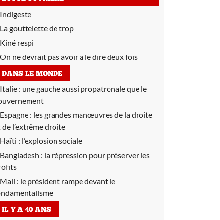
Indigeste
La gouttelette de trop
Kiné respi
On ne devrait pas avoir à le dire deux fois
DANS LE MONDE
Italie :
une gauche aussi propatronale que le
ouvernement
Espagne :
les grandes manœuvres de la droite
t de l’extrême droite
Haïti :
l’explosion sociale
Bangladesh :
la répression pour préserver les
rofits
Mali :
le président rampe devant le
ondamentalisme
IL Y A 40 ANS