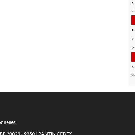
c
c
nnelles
 - BP 20029 - 93501 PANTIN CEDEX