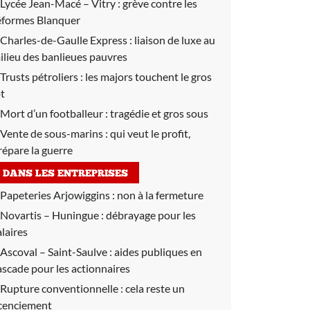
Lycée Jean-Macé – Vitry :
grève contre les
éformes Blanquer
Charles-de-Gaulle Express :
liaison de luxe au
ilieu des banlieues pauvres
Trusts pétroliers :
les majors touchent le gros
ot
Mort d’un footballeur :
tragédie et gros sous
Vente de sous-marins :
qui veut le profit,
répare la guerre
DANS LES ENTREPRISES
Papeteries Arjowiggins :
non à la fermeture
Novartis – Huningue :
débrayage pour les
alaires
Ascoval – Saint-Saulve :
aides publiques en
ascade pour les actionnaires
Rupture conventionnelle :
cela reste un
icenciement