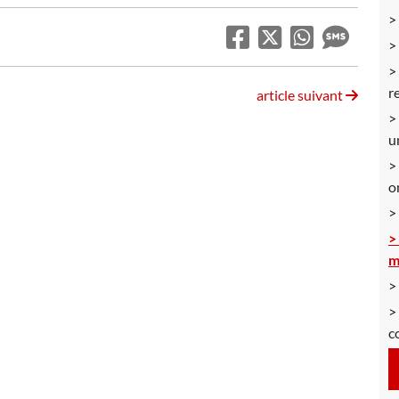
r
article suivant
u
o
m
c