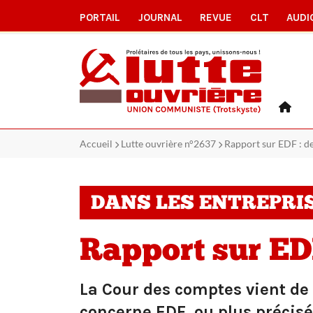
PORTAIL
JOURNAL
REVUE
CLT
AUDI
Accueil
Lutte ouvrière n°2637
Rapport sur EDF : d
DANS LES ENTREPRI
Rapport sur ED
La Cour des comptes vient de 
concerne EDF, ou plus précisé