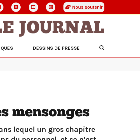
Nous soutenir
LE JOURNAL
SQUES
DESSINS DE PRESSE
des mensonges
ans lequel un gros chapitre
ns du personnel, et ce n’est