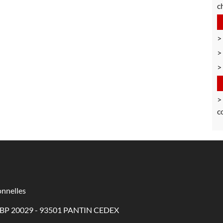
c
c
nnelles
 - BP 20029 - 93501 PANTIN CEDEX