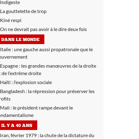
Indigeste
La gouttelette de trop
Kiné respi
On ne devrait pas avoir à le dire deux fois
DANS LE MONDE
Italie :
une gauche aussi propatronale que le
ouvernement
Espagne :
les grandes manœuvres de la droite
t de l’extrême droite
Haïti :
l’explosion sociale
Bangladesh :
la répression pour préserver les
rofits
Mali :
le président rampe devant le
ondamentalisme
IL Y A 40 ANS
Iran, février 1979 :
la chute de la dictature du