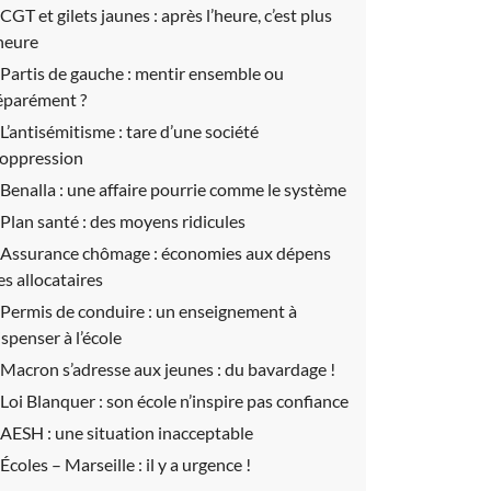
CGT et gilets jaunes :
après l’heure, c’est plus
’heure
Partis de gauche :
mentir ensemble ou
éparément ?
L’antisémitisme :
tare d’une société
’oppression
Benalla :
une affaire pourrie comme le système
Plan santé :
des moyens ridicules
Assurance chômage :
économies aux dépens
es allocataires
Permis de conduire :
un enseignement à
ispenser à l’école
Macron s’adresse aux jeunes :
du bavardage !
Loi Blanquer :
son école n’inspire pas confiance
AESH :
une situation inacceptable
Écoles – Marseille :
il y a urgence !