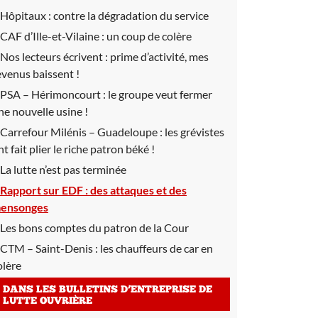
Hôpitaux :
contre la dégradation du service
CAF d’Ille-et-Vilaine :
un coup de colère
Nos lecteurs écrivent :
prime d’activité, mes
evenus baissent !
PSA – Hérimoncourt :
le groupe veut fermer
ne nouvelle usine !
Carrefour Milénis – Guadeloupe :
les grévistes
nt fait plier le riche patron béké !
La lutte n’est pas terminée
Rapport sur EDF :
des attaques et des
ensonges
Les bons comptes du patron de la Cour
CTM – Saint-Denis :
les chauffeurs de car en
olère
DANS LES BULLETINS D’ENTREPRISE DE
LUTTE OUVRIÈRE