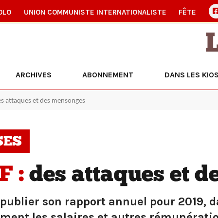
OLO
UNION COMMUNISTE INTERNATIONALISTE
FÊTE
ARCHIVES
ABONNEMENT
DANS LES KIO
es attaques et des mensonges
SES
F :
des attaques et 
publier son rapport annuel pour 2019, d
ment les salaires et autres rémunératio