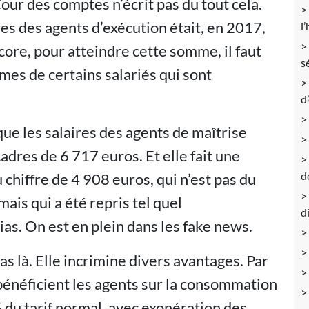
 Cour des comptes n’écrit pas du tout cela.
res des agents d’exécution était, en 2017,
l
core, pour atteindre cette somme, il faut
s
es de certains salariés qui sont
d
ue les salaires des agents de maîtrise
adres de 6 717 euros. Et elle fait une
d
chiffre de 4 908 euros, qui n’est pas du
ais qui a été repris tel quel
d
s. On est en plein dans les fake news.
s là. Elle incrimine divers avantages. Par
 bénéficient les agents sur la consommation
 % du tarif normal, avec exonération des