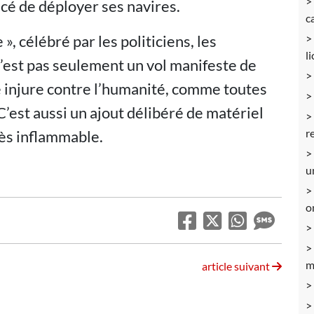
cé de déployer ses navires.
c
 », célébré par les politiciens, les
l
 n’est pas seulement un vol manifeste de
e injure contre l’humanité, comme toutes
C’est aussi un ajout délibéré de matériel
r
ès inflammable.
u
o
m
article suivant