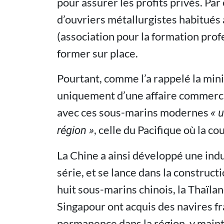
pour assurer les profits privés. Par
d’ouvriers métallurgistes habitués a
(association pour la formation prof
former sur place.
Pourtant, comme l’a rappelé la minist
uniquement d’une affaire commercial
avec ces sous-marins modernes
« 
, celle du Pacifique où la 
région »
La Chine a ainsi développé une ind
série, et se lance dans la construct
huit sous-marins chinois, la Thaïland
Singapour ont acquis des navires fr
permanence dans la région, y mainte