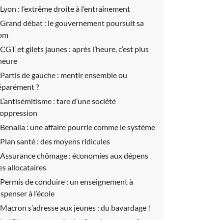
Lyon :
l’extrême droite à l’entraînement
Grand débat :
le gouvernement poursuit sa
om
CGT et gilets jaunes :
après l’heure, c’est plus
’heure
Partis de gauche :
mentir ensemble ou
éparément ?
L’antisémitisme :
tare d’une société
’oppression
Benalla :
une affaire pourrie comme le système
Plan santé :
des moyens ridicules
Assurance chômage :
économies aux dépens
es allocataires
Permis de conduire :
un enseignement à
ispenser à l’école
Macron s’adresse aux jeunes :
du bavardage !