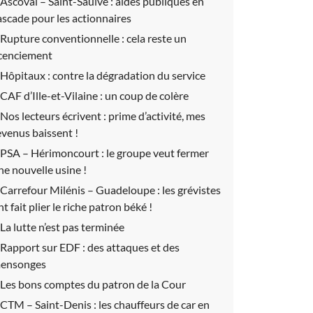
Ascoval – Saint-Saulve :
aides publiques en
ascade pour les actionnaires
Rupture conventionnelle :
cela reste un
icenciement
Hôpitaux :
contre la dégradation du service
CAF d’Ille-et-Vilaine :
un coup de colère
Nos lecteurs écrivent :
prime d’activité, mes
evenus baissent !
PSA – Hérimoncourt :
le groupe veut fermer
ne nouvelle usine !
Carrefour Milénis – Guadeloupe :
les grévistes
nt fait plier le riche patron béké !
La lutte n’est pas terminée
Rapport sur EDF :
des attaques et des
ensonges
Les bons comptes du patron de la Cour
CTM – Saint-Denis :
les chauffeurs de car en