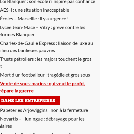
Loi Blanquer :
son école n’inspire pas confiance
AESH :
une situation inacceptable
Écoles – Marseille :
il y a urgence !
Lycée Jean-Macé – Vitry :
grève contre les
éformes Blanquer
Charles-de-Gaulle Express :
liaison de luxe au
ilieu des banlieues pauvres
Trusts pétroliers :
les majors touchent le gros
ot
Mort d’un footballeur :
tragédie et gros sous
Vente de sous-marins :
qui veut le profit,
répare la guerre
DANS LES ENTREPRISES
Papeteries Arjowiggins :
non à la fermeture
Novartis – Huningue :
débrayage pour les
alaires