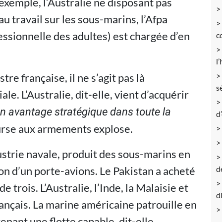
 exemple, l’Australie ne disposant pas
u travail sur les sous-marins, l’Afpa
essionnelle des adultes) est chargée d’en
c
l
re française, il ne s’agit pas là
s
e. L’Australie, dit-elle, vient d’acquérir
un avantage stratégique dans toute la
d
course aux armements explose.
ustrie navale, produit des sous-marins en
ion d’un porte-avions. Le Pakistan a acheté
d
e trois. L’Australie, l’Inde, la Malaisie et
d
ançais. La marine américaine patrouille en
nant une flotte capable, dit-elle,