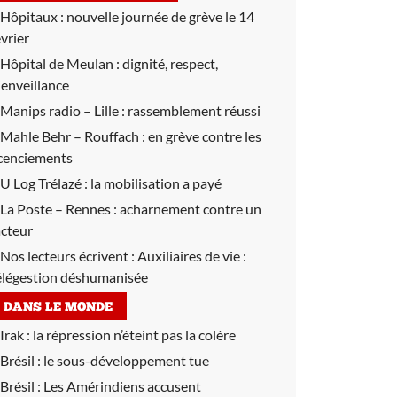
Hôpitaux :
nouvelle journée de grève le 14
évrier
Hôpital de Meulan :
dignité, respect,
ienveillance
Manips radio – Lille :
rassemblement réussi
Mahle Behr – Rouffach :
en grève contre les
icenciements
U Log Trélazé :
la mobilisation a payé
La Poste – Rennes :
acharnement contre un
acteur
Nos lecteurs écrivent :
Auxiliaires de vie :
élégestion déshumanisée
DANS LE MONDE
Irak :
la répression n’éteint pas la colère
Brésil :
le sous-développement tue
Brésil :
Les Amérindiens accusent