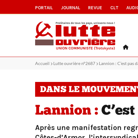
PORTAIL
JOURNAL
REVUE
CLT
AUDI
Accueil
Lutte ouvrière n°2687
Lannion : C’est pas da
DANS LE MOUVEMEN
Lannion :
C’est 
Après une manifestation regr
Côtes-d’Armor, l’intersyndical