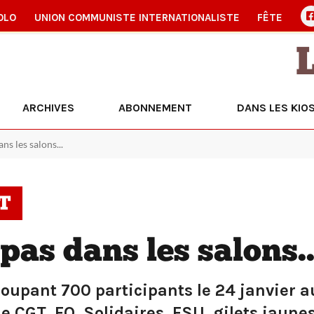
OLO
UNION COMMUNISTE INTERNATIONALISTE
FÊTE
ARCHIVES
ABONNEMENT
DANS LES KIO
ns les salons...
T
pas dans les salons..
oupant 700 participants le 24 janvier a
e CGT, FO, Solidaires, FSU, gilets jaunes 