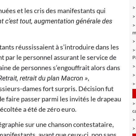
huées et les cris des manifestants qui
oint c’est tout, augmentation générale des
m
ants réussissaient à s’introduire dans les
t par le personnel assurant le service de
P
aine de personnes s’engouffrait alors dans
,
etrait, retrait du plan Macron
»
ssieurs-dames fort surpris. Décision fut
 faire passer parmi les invités le drapeau
écoltée a été de zéro euro.
c
régraphie sur une chanson contestataire,
manifestants, avant que ceux-ci, non sans